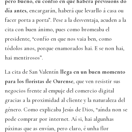
pero bueno, eu confío en que haberá previsións do
día antes,
encargarán, haberá que levarllo á casa ou
facer porta a porta”. Pese a la desventaja, acuden a la
cita con buen ánimo, pues como bromeaba el
presidente, “confío en que nos vaia ben, como
tódolos anos, porque enamorados hai. E se non hai,
hai mentirosos”.
La cita de San Valentín
llega en un buen momento
para los floristas de Ourense
, que ven resistir sus
negocios frente al empuje del comercio digital
gracias a la proximidad al cliente y la naturaleza del
género. Como explicaba Jesús de Dios, “aínda non se
pode comprar por internet. Aí si, hai algunhas
páxinas que as envían, pero claro, é unha flor