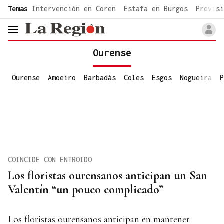
common.go-to-content
Temas
Intervención en Coren
Estafa en Burgos
Previsi
header.menu.open
Ourense
Ourense
Amoeiro
Barbadás
Coles
Esgos
Nogueira
P
COINCIDE CON ENTROIDO
Los floristas ourensanos anticipan un San
Valentín “un pouco complicado”
Los floristas ourensanos anticipan en mantener