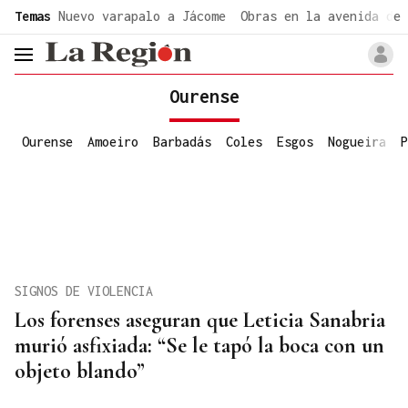
common.go-to-content
Temas
Nuevo varapalo a Jácome
Obras en la avenida de 
header.menu.open
Ourense
Ourense
Amoeiro
Barbadás
Coles
Esgos
Nogueira
P
SIGNOS DE VIOLENCIA
Los forenses aseguran que Leticia Sanabria
murió asfixiada: “Se le tapó la boca con un
objeto blando”