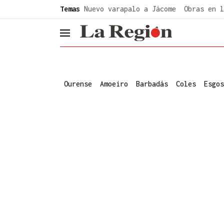
common.go-to-content
Temas
Nuevo varapalo a Jácome
Obras en l
header.menu.open
Ourense
Amoeiro
Barbadás
Coles
Esgos