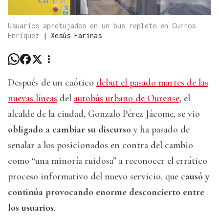
Usuarios apretujados en un bus repleto en Curros
Enríquez
|
Xesús Fariñas
Después de un caótico
debut el pasado martes de las
nuevas líneas
del
autobús urbano de Ourense
, el
alcalde de la ciudad, Gonzalo Pérez Jácome, se vio
obligado a cambiar su discurso
y ha pasado de
señalar a los posicionados en contra del cambio
como “una minoría ruidosa” a reconocer el errático
proceso informativo del nuevo servicio, que c
ausó y
continúa provocando enorme desconcierto entre
los usuarios
.