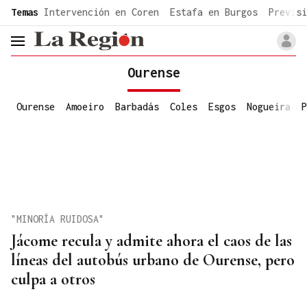
common.go-to-content
Temas
Intervención en Coren
Estafa en Burgos
Previsi
header.menu.open
Ourense
Ourense
Amoeiro
Barbadás
Coles
Esgos
Nogueira
P
"MINORÍA RUIDOSA"
Jácome recula y admite ahora el caos de las
líneas del autobús urbano de Ourense, pero
culpa a otros