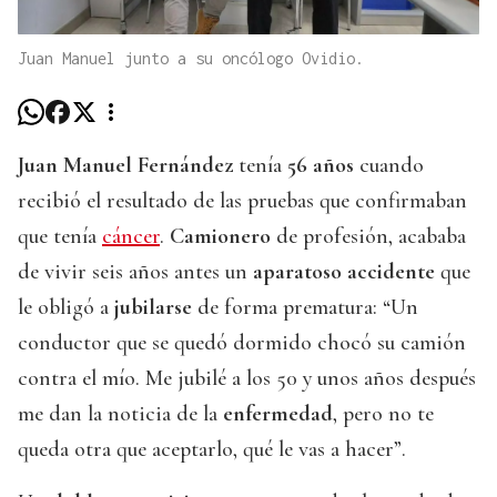
Juan Manuel junto a su oncólogo Ovidio.
Juan Manuel Fernández
tenía
56 años
cuando
recibió el resultado de las pruebas que confirmaban
que tenía
cáncer
.
Camionero
de profesión, acababa
de vivir seis años antes un
aparatoso accidente
que
le obligó a
jubilarse
de forma prematura: “Un
conductor que se quedó dormido chocó su camión
contra el mío. Me jubilé a los 50 y unos años después
me dan la noticia de la
enfermedad
, pero no te
queda otra que aceptarlo, qué le vas a hacer”.