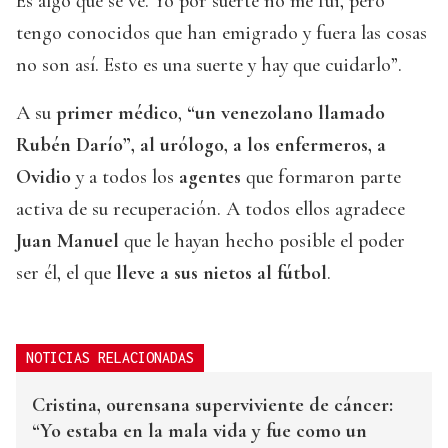
Es algo que se ve. Yo por suerte no me fui, pero
tengo conocidos que han emigrado y fuera las cosas
no son así. Esto es una suerte y hay que cuidarlo”.
A su
primer médico
,
“un venezolano llamado
Rubén Darío”, al urólogo, a los enfermeros, a
Ovidio
y a todos los
agentes
que formaron parte
activa de su recuperación. A todos ellos agradece
Juan Manuel
que le hayan hecho posible el poder
ser él, el que
lleve a sus nietos al fútbol
.
NOTICIAS RELACIONADAS
Cristina, ourensana superviviente de cáncer:
“Yo estaba en la mala vida y fue como un