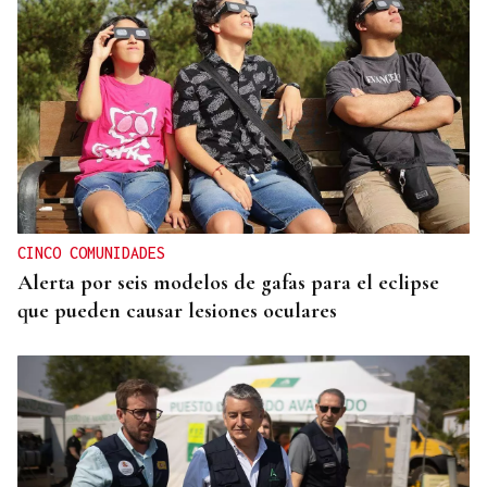
ENTREVISTA
David Blanco, CEO en Beniu: “El dron no toca el
terreno el terreno, no se atasca y no deja rodadas”
CINCO COMUNIDADES
Alerta por seis modelos de gafas para el eclipse
que pueden causar lesiones oculares