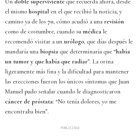
Un
doble superviviente
que recuerda ahora, desde
el mismo
hospital
en el que recibió la noticia, y
camino ya de los
70
, cómo acudió a una
revisión
como de costumbre, cuando su
médica
le
recomendó visitar a un
urólogo
, que días después le
mandaría una
biopsia
que determinaría que
“había
un tumor y que había que radiar
”. La orina
ligeramente más fina y la dificultad para mantener
las erecciones fueron los únicos síntomas que Juan
Manuel pudo señalar cuando le diagnosticaron
cáncer de próstata
: “No tenía dolores, yo me
encontraba bien”.