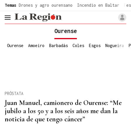
common.go-to-content
Temas
Drones y agro ourensano
Incendio en Baltar
Fes
header.menu.open
Ourense
Ourense
Amoeiro
Barbadás
Coles
Esgos
Nogueira
P
PRÓSTATA
Juan Manuel, camionero de Ourense: “Me
jubilo a los 50 y a los seis años me dan la
noticia de que tengo cáncer”