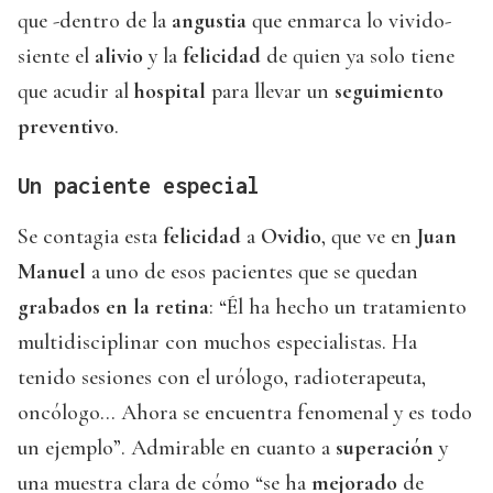
que -dentro de la
angustia
que enmarca lo vivido-
siente el
alivio
y la
felicidad
de quien ya solo tiene
que acudir al
hospital
para llevar un
seguimiento
preventivo
.
Un paciente especial
Se contagia esta
felicidad
a
Ovidio
, que ve en
Juan
Manuel
a uno de esos pacientes que se quedan
grabados en la retina
: “Él ha hecho un tratamiento
multidisciplinar con muchos especialistas. Ha
tenido sesiones con el urólogo, radioterapeuta,
oncólogo… Ahora se encuentra fenomenal y es todo
un ejemplo”. Admirable en cuanto a
superación
y
una muestra clara de cómo “se ha
mejorado
de