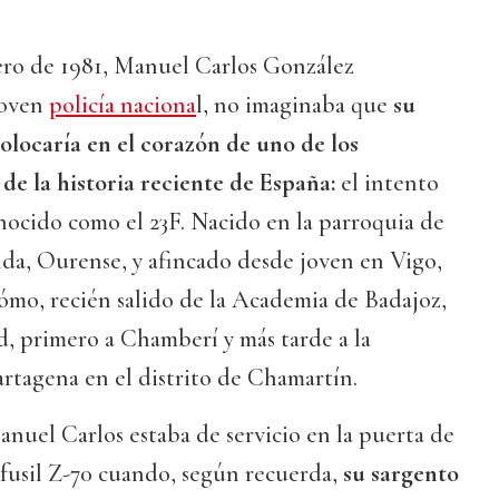
ero de 1981, Manuel Carlos González
joven
policía naciona
l, no imaginaba que
su
colocaría en el corazón de uno de los
e la historia reciente de España:
el intento
nocido como el 23F. Nacido en la parroquia de
da, Ourense, y afincado desde joven en Vigo,
ómo, recién salido de la Academia de Badajoz,
, primero a Chamberí y más tarde a la
Cartagena en el distrito de Chamartín.
nuel Carlos estaba de servicio en la puerta de
bfusil Z-70 cuando, según recuerda,
su sargento