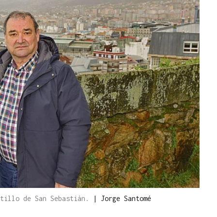
stillo de San Sebastián.
|
Jorge Santomé