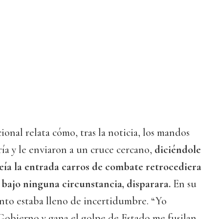
ional relata cómo, tras la noticia, los mandos
ría y le enviaron a un cruce cercano,
diciéndole
 veía la entrada carros de combate retrocediera
 bajo ninguna circunstancia, disparara.
En su
to estaba lleno de incertidumbre. “Yo
 Gobierno y gana el golpe de Estado me fusilan,