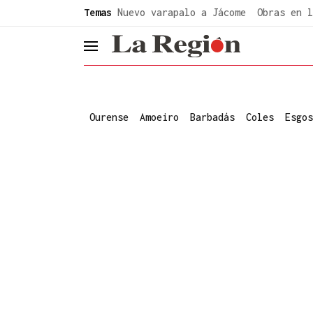
common.go-to-content
Temas
Nuevo varapalo a Jácome
Obras en l
header.menu.open
Ourense
Amoeiro
Barbadás
Coles
Esgos