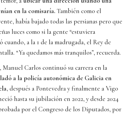
o temor, a
ubicar una dirección usando una
nían en la comisaría.
También como el
rente, había bajado todas las persianas pero que
ñas luces como si la gente “estuviera
ó cuando, a la 1 de la madrugada, el Rey de
talla. “Ya quedamos más tranquilos”, recuerda.
F, Manuel Carlos continuó su carrera en la
sladó a la policía autonómica de Galicia en
ela
, después a Pontevedra y finalmente a Vigo
ció hasta su jubilación en 2022, y desde 2024
aprobada por el Congreso de los Diputados, por