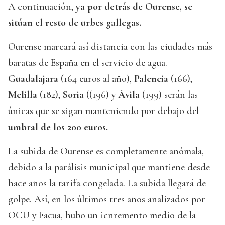
A continuación,
ya por detrás de Ourense, se
sitúan el resto de urbes gallegas.
Ourense marcará así distancia con las ciudades más
baratas de España en el servicio de agua.
Guadalajara
(164 euros al año),
Palencia
(166),
Melilla
(182),
Soria
((196) y
Ávila
(199) serán las
únicas que se sigan manteniendo por debajo del
umbral de los 200 euros.
La subida de Ourense es completamente anómala,
debido a la parálisis municipal que mantiene desde
hace años la tarifa congelada. La subida llegará de
golpe. Así, en los últimos tres años analizados por
OCU y Facua, hubo un icnremento medio de la