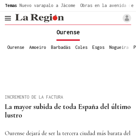
common.go-to-content
Temas
Nuevo varapalo a Jácome
Obras en la avenida de 
header.menu.open
Ourense
Ourense
Amoeiro
Barbadás
Coles
Esgos
Nogueira
P
INCREMENTO DE LA FACTURA
La mayor subida de toda España del último
lustro
Ourense dejará de ser la tercera ciudad más barata del