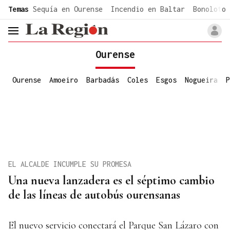
common.go-to-content
Temas
Sequía en Ourense
Incendio en Baltar
Bonoloto 
header.menu.open
Ourense
Ourense
Amoeiro
Barbadás
Coles
Esgos
Nogueira
P
EL ALCALDE INCUMPLE SU PROMESA
Una nueva lanzadera es el séptimo cambio
de las líneas de autobús ourensanas
El nuevo servicio conectará el Parque San Lázaro con