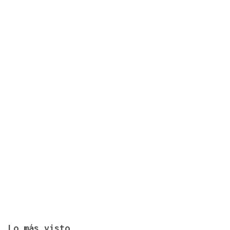
Chile y Venezuela retoman sus relaciones
consulares tras dos años de ruptura
Lo más visto