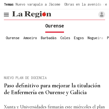
common.go-to-content
Temas
Nuevo varapalo a Jácome
Obras en la avenida de 
header.menu.open
Ourense
Ourense
Amoeiro
Barbadás
Coles
Esgos
Nogueira
P
NUEVO PLAN DE DOCENCIA
Paso definitivo para mejorar la titulación
de Enfermería en Ourense y Galicia
Xunta y Universidades firmarán este miércoles el plan