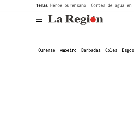
common.go-to-content
Temas
Héroe ourensano
Cortes de agua en 
header.menu.open
Ourense
Amoeiro
Barbadás
Coles
Esgos