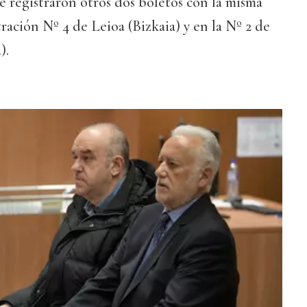
e registraron otros dos boletos con la misma
ración Nº 4 de Leioa (Bizkaia) y en la Nº 2 de
).