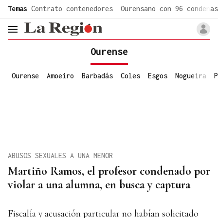
common.go-to-content
Temas
Contrato contenedores
Ourensano con 96 condenas
header.menu.open
Ourense
Ourense
Amoeiro
Barbadás
Coles
Esgos
Nogueira
P
ABUSOS SEXUALES A UNA MENOR
Martiño Ramos, el profesor condenado por
violar a una alumna, en busca y captura
Fiscalía y acusación particular no habían solicitado