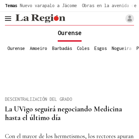
common.go-to-content
Temas
Nuevo varapalo a Jácome
Obras en la avenida de 
header.menu.open
Ourense
Ourense
Amoeiro
Barbadás
Coles
Esgos
Nogueira
P
DESCENTRALIZACIÓN DEL GRADO
La UVigo seguirá negociando Medicina
hasta el último día
Con el mayor de los hermetismos, los rectores apuran