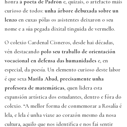
honra
á poeta de Padrón
e, quizais, o artefacto máis
curioso de todos:
unha árbore debuxada sobre un
lenzo
en cuxas pólas os asistentes deixaron o seu
nome e a súa pegada dixital tinguida de vermello.
O colexio Cardenal Cisneros, desde hai décadas,
vén destacando
polo seu traballo de orientación
vocacional en defensa das humanidades
e, en
especial, da poesía. Un elemento curioso deste labor
é que sexa
Marila Abad, precisamente unha
profesora de matemáticas
, quen lidera esta
expansión artística dos estudantes, dentro e fóra do
colexio. “A mellor forma de conmemorar a Rosalía é
lela, e lela é unha viaxe ao corazón mesmo da nosa
cultura, aquilo que nos identifica e nos fai sentir