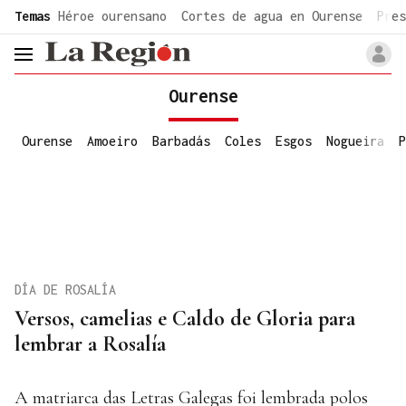
common.go-to-content
Temas
Héroe ourensano
Cortes de agua en Ourense
Pres
header.menu.open
Ourense
Ourense
Amoeiro
Barbadás
Coles
Esgos
Nogueira
P
DÍA DE ROSALÍA
Versos, camelias e Caldo de Gloria para
lembrar a Rosalía
A matriarca das Letras Galegas foi lembrada polos