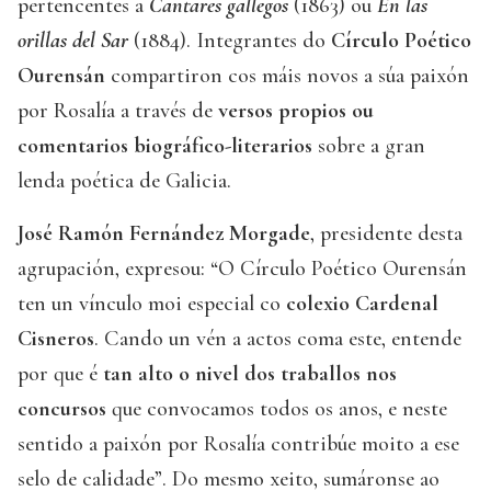
pertencentes a
Cantares gallegos
(1863) ou
En las
orillas del Sar
(1884). Integrantes do
Círculo Poético
Ourensán
compartiron cos máis novos a súa paixón
por Rosalía a través de
versos propios ou
comentarios biográfico-literarios
sobre a gran
lenda poética de Galicia.
José Ramón Fernández Morgade
, presidente desta
agrupación, expresou: “O Círculo Poético Ourensán
ten un vínculo moi especial co
colexio Cardenal
Cisneros
. Cando un vén a actos coma este, entende
por que é
tan alto o nivel dos traballos nos
concursos
que convocamos todos os anos, e neste
sentido a paixón por Rosalía contribúe moito a ese
selo de calidade”. Do mesmo xeito, sumáronse ao