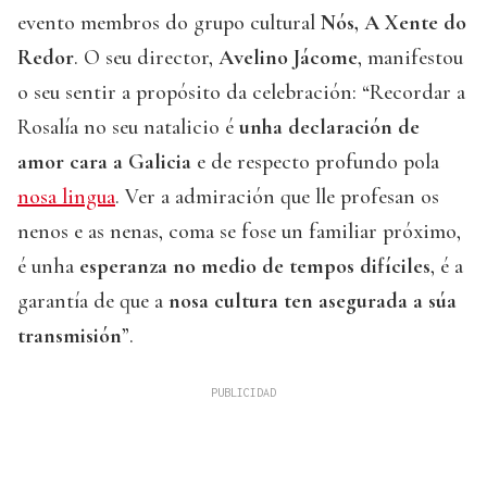
evento membros do grupo cultural
Nós, A Xente do
Redor
. O seu director,
Avelino Jácome
, manifestou
o seu sentir a propósito da celebración: “Recordar a
Rosalía no seu natalicio é
unha declaración de
amor cara a Galicia
e de respecto profundo pola
nosa lingua
. Ver a admiración que lle profesan os
nenos e as nenas, coma se fose un familiar próximo,
é unha
esperanza no medio de tempos difíciles
, é a
garantía de que a
nosa cultura ten asegurada a súa
transmisión
”.