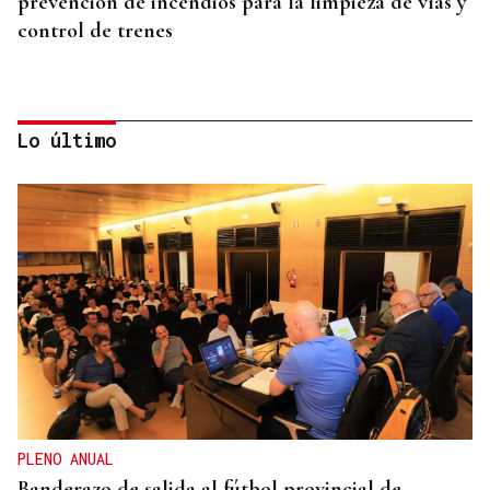
prevención de incendios para la limpieza de vías y
control de trenes
Lo último
"GRAN CAPACIDAD DE TRABAJO"
Baltar y Delgado trasladan su "apoyo" a Ana
Méndez como una "excelente candidata" a la
Alcaldía de Ourense
PLENO ANUAL
Banderazo de salida al fútbol provincial de