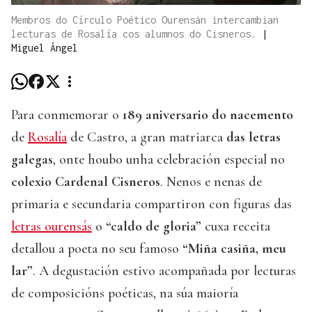
Membros do Círculo Poético Ourensán intercambian
lecturas de Rosalía cos alumnos do Cisneros.
|
Miguel Ángel
Para conmemorar o
189 aniversario do nacemento
de
Rosalía
de Castro, a gran matriarca
das letras
galegas
, onte houbo unha celebración especial no
colexio Cardenal Cisneros
. Nenos e nenas de
primaria e secundaria compartiron con figuras das
letras ourensás
o
“caldo de gloria”
cuxa receita
detallou a poeta no seu famoso
“Miña casiña, meu
lar”
. A degustación estivo acompañada por lecturas
de composicións poéticas, na súa maioría