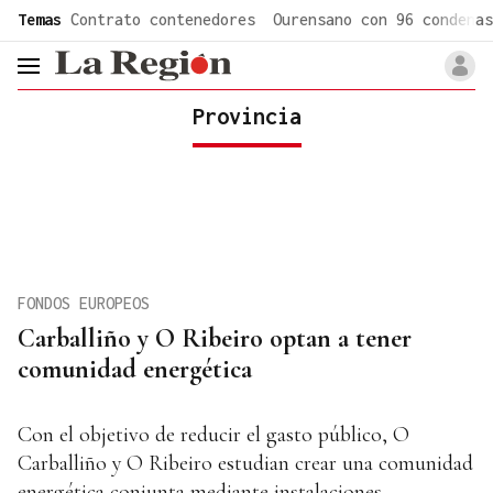
common.go-to-content
Temas
Contrato contenedores
Ourensano con 96 condenas
header.menu.open
Provincia
FONDOS EUROPEOS
Carballiño y O Ribeiro optan a tener
comunidad energética
Con el objetivo de reducir el gasto público, O
Carballiño y O Ribeiro estudian crear una comunidad
energética conjunta mediante instalaciones