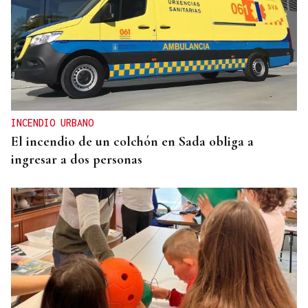
LOS TITULARES DE HOY
La portada de La Región de este sábado, 8 de
agosto
INCENDIO URBANO
El incendio de un colchón en Sada obliga a
ingresar a dos personas