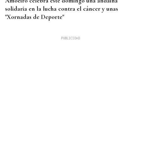
Amoeiro celebra este domingo una andaina
solidaria en la lucha contra el cáncer y unas
"Xornadas de Deporte"
CUIDAR LOS ECOSISTEMAS COSTEROS
Las claves para reducir los residuos y mantener las
playas limpias este verano