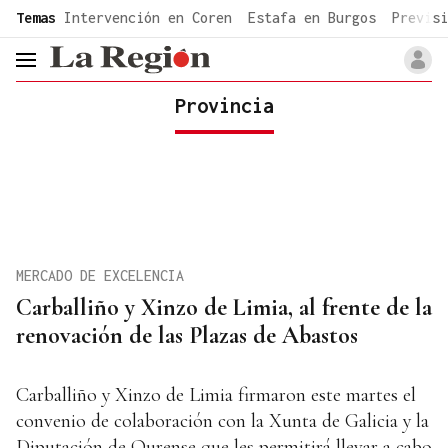
common.go-to-content
Temas
Intervención en Coren
Estafa en Burgos
Previsi
header.menu.open
Provincia
MERCADO DE EXCELENCIA
Carballiño y Xinzo de Limia, al frente de la
renovación de las Plazas de Abastos
Carballiño y Xinzo de Limia firmaron este martes el
convenio de colaboración con la Xunta de Galicia y la
Diputación de Ourense que les permitirá llevar a cabo