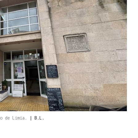
zo de Limia.
|
B.L.