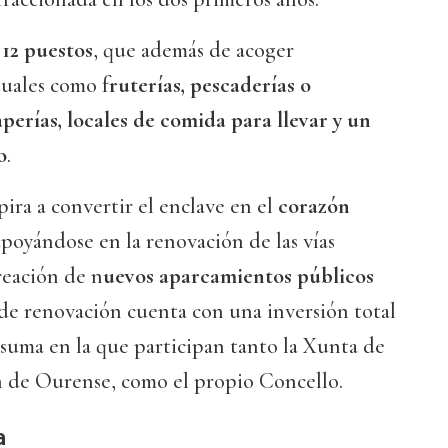
n
12 puestos
, que además de acoger
tuales como f
ruterías, pescaderías o
aperías, locales de comida para llevar y un
o
.
ira a convertir el enclave en el
corazón
apoyándose en la renovación de las vías
reación de n
uevos aparcamientos públicos
 de renovación cuenta con una inversión total
 suma en la que participan tanto la Xunta de
ón de Ourense, como el propio Concello.
a