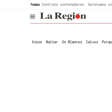
common.go-to-content
Temas
Contrato contenedores
Ourensano co
header.menu.open
Xinzo
Baltar
Os Blancos
Calvos
Porqu