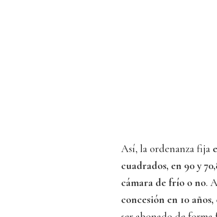
Así, la ordenanza fija
e
cuadrados, en 90 y 70
cámara de frío o no
. 
concesión en 10 años, 
ser abonado de forma f