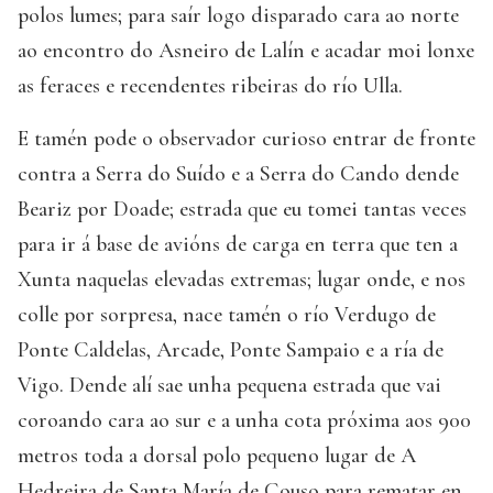
polos lumes; para saír logo disparado cara ao norte
ao encontro do Asneiro de Lalín e acadar moi lonxe
as feraces e recendentes ribeiras do río Ulla.
E tamén pode o observador curioso entrar de fronte
contra a Serra do Suído e a Serra do Cando dende
Beariz por Doade; estrada que eu tomei tantas veces
para ir á base de avións de carga en terra que ten a
Xunta naquelas elevadas extremas; lugar onde, e nos
colle por sorpresa, nace tamén o río Verdugo de
Ponte Caldelas, Arcade, Ponte Sampaio e a ría de
Vigo. Dende alí sae unha pequena estrada que vai
coroando cara ao sur e a unha cota próxima aos 900
metros toda a dorsal polo pequeno lugar de A
Hedreira de Santa María de Couso para rematar en