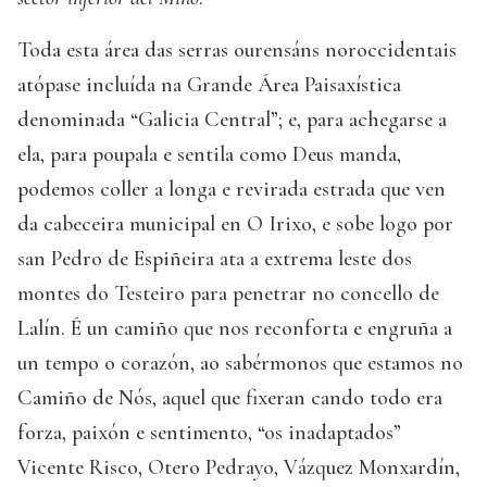
Toda esta área das serras ourensáns noroccidentais
atópase incluída na Grande Área Paisaxística
denominada “Galicia Central”; e, para achegarse a
ela, para poupala e sentila como Deus manda,
podemos coller a longa e revirada estrada que ven
da cabeceira municipal en O Irixo, e sobe logo por
san Pedro de Espiñeira ata a extrema leste dos
montes do Testeiro para penetrar no concello de
Lalín. É un camiño que nos reconforta e engruña a
un tempo o corazón, ao sabérmonos que estamos no
Camiño de Nós, aquel que fixeran cando todo era
forza, paixón e sentimento, “os inadaptados”
Vicente Risco, Otero Pedrayo, Vázquez Monxardín,