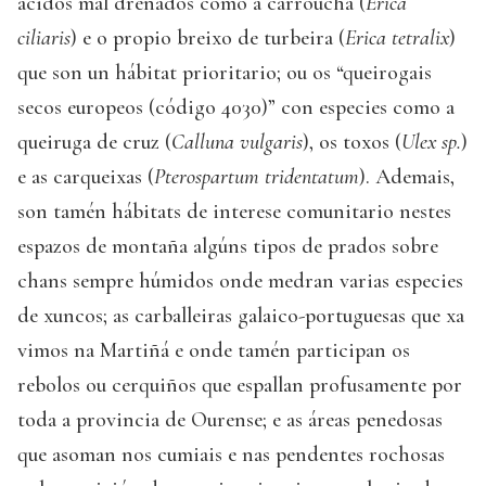
ácidos mal drenados como a carroucha (
Erica
ciliaris
) e o propio breixo de turbeira (
Erica tetralix
)
que son un hábitat prioritario; ou os “queirogais
secos europeos (código 4030)” con especies como a
queiruga de cruz (
Calluna vulgaris
), os toxos (
Ulex sp.
)
e as carqueixas (
Pterospartum tridentatum
). Ademais,
son tamén hábitats de interese comunitario nestes
espazos de montaña algúns tipos de prados sobre
chans sempre húmidos onde medran varias especies
de xuncos; as carballeiras galaico-portuguesas que xa
vimos na Martiñá e onde tamén participan os
rebolos ou cerquiños que espallan profusamente por
toda a provincia de Ourense; e as áreas penedosas
que asoman nos cumiais e nas pendentes rochosas