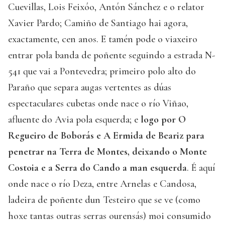
Cuevillas, Lois Feixóo, Antón Sánchez e o relator
Xavier Pardo; Camiño de Santiago hai agora,
exactamente, cen anos. E tamén pode o viaxeiro
entrar pola banda de poñente seguindo a estrada N-
541 que vai a Pontevedra; primeiro polo alto do
Paraño que separa augas vertentes as dúas
espectaculares cubetas onde nace o río Viñao,
afluente do Avia pola esquerda; e
logo por O
Regueiro de Boborás e A Ermida de Beariz para
penetrar na Terra de Montes, deixando o Monte
Costoia e a Serra do Cando a man esquerda
. É aquí
onde nace o río Deza, entre Arnelas e Candosa,
ladeira de poñente dun Testeiro que se ve (como
hoxe tantas outras serras ourensás) moi consumido