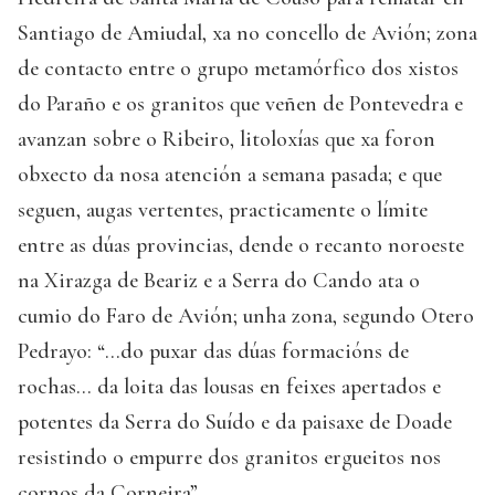
Santiago de Amiudal, xa no concello de Avión; zona
de contacto entre o grupo metamórfico dos xistos
do Paraño e os granitos que veñen de Pontevedra e
avanzan sobre o Ribeiro, litoloxías que xa foron
obxecto da nosa atención a semana pasada; e que
seguen, augas vertentes, practicamente o límite
entre as dúas provincias, dende o recanto noroeste
na Xirazga de Beariz e a Serra do Cando ata o
cumio do Faro de Avión; unha zona, segundo Otero
Pedrayo: “...do puxar das dúas formacións de
rochas... da loita das lousas en feixes apertados e
potentes da Serra do Suído e da paisaxe de Doade
resistindo o empurre dos granitos ergueitos nos
cornos da Corneira”.