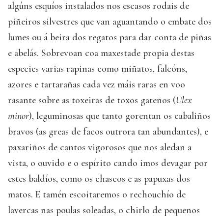
algúns esquíos instalados nos escasos rodais de
piñeiros silvestres que van aguantando o embate dos
lumes ou á beira dos regatos para dar conta de piñas
e abelás. Sobrevoan coa maxestade propia destas
especies varias rapinas como miñatos, falcóns,
azores e tartarañas cada vez máis raras en voo
rasante sobre as toxeiras de toxos gateños (
Ulex
minor
), leguminosas que tanto gorentan os cabaliños
bravos (as greas de facos outrora tan abundantes), e
paxariños de cantos vigorosos que nos aledan a
vista, o ouvido e o espírito cando imos devagar por
estes baldíos, como os chascos e as papuxas dos
matos. E tamén escoitaremos o rechouchío de
lavercas nas poulas soleadas, o chirlo de pequenos