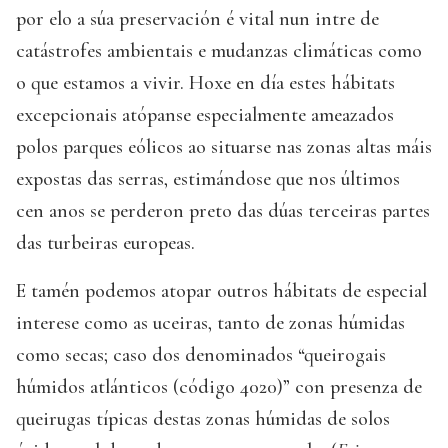
por elo a súa preservación é vital nun intre de
catástrofes ambientais e mudanzas climáticas como
o que estamos a vivir. Hoxe en día estes hábitats
excepcionais atópanse especialmente ameazados
polos parques eólicos ao situarse nas zonas altas máis
expostas das serras, estimándose que nos últimos
cen anos se perderon preto das dúas terceiras partes
das turbeiras europeas.
E tamén podemos atopar outros hábitats de especial
interese como as uceiras, tanto de zonas húmidas
como secas; caso dos denominados “queirogais
húmidos atlánticos (código 4020)” con presenza de
queirugas típicas destas zonas húmidas de solos