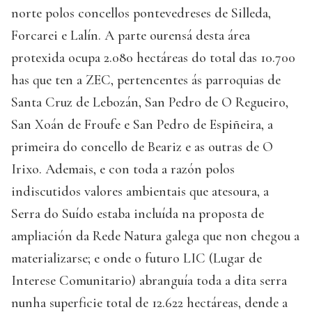
norte polos concellos pontevedreses de Silleda,
Forcarei e Lalín. A parte ourensá desta área
protexida ocupa 2.080 hectáreas do total das 10.700
has que ten a ZEC, pertencentes ás parroquias de
Santa Cruz de Lebozán, San Pedro de O Regueiro,
San Xoán de Froufe e San Pedro de Espiñeira, a
primeira do concello de Beariz e as outras de O
Irixo. Ademais, e con toda a razón polos
indiscutidos valores ambientais que atesoura, a
Serra do Suído estaba incluída na proposta de
ampliación da Rede Natura galega que non chegou a
materializarse; e onde o futuro LIC (Lugar de
Interese Comunitario) abranguía toda a dita serra
nunha superficie total de 12.622 hectáreas, dende a