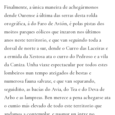
Finalmente, a única maneira de achegármonos
dende Ourense á última das serras desta rolda
orográfica, á do Faro de Avión, é polas pistas dos
moitos parques eólicos que inzaron nos últimos
anos neste territorio, e que van seguindo toda a
dorsal de norte a sur, dende o Curro das Laceiras e
a ermida da Xestosa ata o curro do Pedroso e a vila
da Caniza. Unha viaxe espectacular por todos estes
lombeiros nun tempo ateigados de bestas e
numerosa fauna salvaxe, e que van separando,
seguidiño, as bacías do Avia, do Tea e do Deva de
Arbo e as lampreas. Ben merece a pena achegarse ata
o cumio más elevado de todo este territorio que
andamos a contemplar, e pasmar un intre no