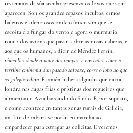
testemuña da súa secular presenza os foxos que aquí
aparecen. Son os grandes espazos incultos, ermos
baleiros e silenciosos onde o único son que se
escoita é o fungar do vento e agora o murmurio
rouco dos avións que pasan sobre as nosas cabezas, e
aos que os humanos, a dicir de Méndez Ferrín,
témenlles dende a noite dos tempos, e nos cales, como o
terrible emblema dun pasado salvaxe, corre o lobo ao que
os galegos odian
. E tamén haberá algunha que outra
londra nas augas frías e prístinas dos regueiros que
alimentan o Avia baixando do Suído. E, por suposto,
e como acontece en tantas zonas rurais de Galicia,
un fato de xabarís se porán en marcha ao
empardecer para estragar as colleitas. E veremos