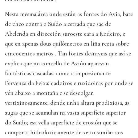
Nesta mesma área onde están as fontes do Avia, bate
de cheo contra o Suído a estrada que sae de
Abelenda en dirección suroeste cara a Rodeiro, e
que en apenas dous quilómetros en liña recta sobre
cincocentos metros . Tan fortes desniveis que así se
explica que no concello de Avión aparezan
fantásticas cascadas, como a impresionante
Fervenza da Feixa; cadoiros e ruxidoiras por onde se
vén abaixo a montaña e se descolgan
vertixinosamente, dende unha altura prodixiosa, as
augas que se acumulan na vasta superficie superior
do Suído; esa vella superficie de erosión que se
comporta hidroloxicamente de xeito similar aos