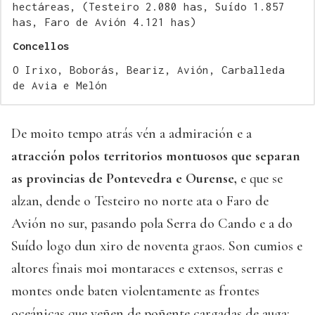
hectáreas, (Testeiro 2.080 has, Suído 1.857
has, Faro de Avión 4.121 has)
Concellos
O Irixo, Boborás, Beariz, Avión, Carballeda
de Avia e Melón
De moito tempo atrás vén a admiración e a
atracción polos territorios montuosos que separan
as provincias de Pontevedra e Ourense,
e que se
alzan, dende o Testeiro no norte ata o Faro de
Avión no sur, pasando pola Serra do Cando e a do
Suído logo dun xiro de noventa graos. Son cumios e
altores finais moi montaraces e extensos, serras e
montes onde baten violentamente as frontes
oceánicas que veñen de poñente cargadas de auga;