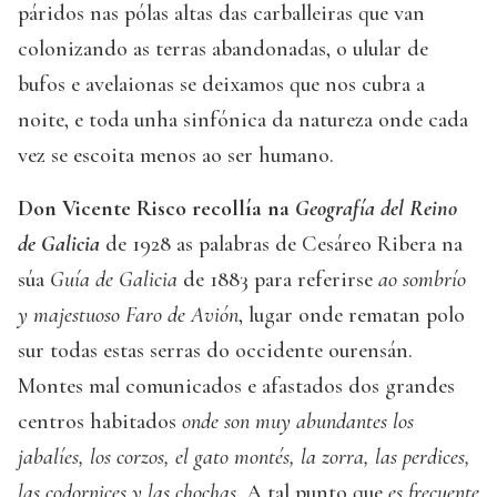
páridos nas pólas altas das carballeiras que van
colonizando as terras abandonadas, o ulular de
bufos e avelaionas se deixamos que nos cubra a
noite, e toda unha sinfónica da natureza onde cada
vez se escoita menos ao ser humano.
Don Vicente Risco recollía na
Geografía del Reino
de Galicia
de 1928 as palabras de Cesáreo Ribera na
súa
Guía de Galicia
de 1883 para referirse
ao sombrío
y majestuoso Faro de Avión
, lugar onde rematan polo
sur todas estas serras do occidente ourensán.
Montes mal comunicados e afastados dos grandes
centros habitados
onde son muy abundantes los
jabalíes, los corzos, el gato montés, la zorra, las perdices,
las codornices y las chochas
. A tal punto que
es frecuente