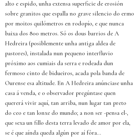
alto e espido, unha extensa superficie de erosión
sobre granitos que espalla no grave silencio do ermo
por moitos quilómetros en rodopío, e que nunca
baixa dos 800 metros. Só os dous barrios de A
Hedreira (posiblemente unha antiga aldea de
pastores), instalada nun pequeno interfluvio
próximo aos cumiais da serra e rodeada dun
fermoso cinto de bidueiros, acada pola banda de
Ourense esa altitude. En A Hedreira anúnciase unha
casa á venda, e o observador pregúntase quen
quererá vivir aquí, tan arriba, nun lugar tan preto
do ceo e tan lonxe do mundo; a non ser -pensa el-,
que sexa un fillo desta terra levado de amor por ela,
se é que aínda queda algún por aí fóra...