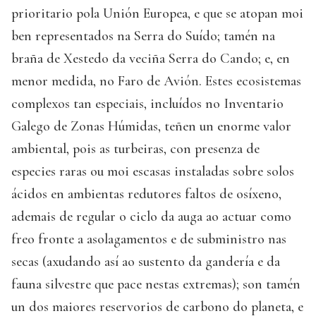
prioritario pola Unión Europea, e que se atopan moi
ben representados na Serra do Suído; tamén na
braña de Xestedo da veciña Serra do Cando; e, en
menor medida, no Faro de Avión. Estes ecosistemas
complexos tan especiais, incluídos no Inventario
Galego de Zonas Húmidas, teñen un enorme valor
ambiental, pois as turbeiras, con presenza de
especies raras ou moi escasas instaladas sobre solos
ácidos en ambientas redutores faltos de osíxeno,
ademais de regular o ciclo da auga ao actuar como
freo fronte a asolagamentos e de subministro nas
secas (axudando así ao sustento da gandería e da
fauna silvestre que pace nestas extremas); son tamén
un dos maiores reservorios de carbono do planeta, e