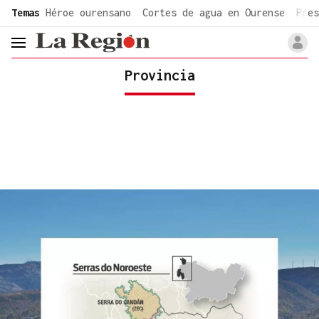
common.go-to-content
Temas
Héroe ourensano
Cortes de agua en Ourense
Pres
header.menu.open
Provincia