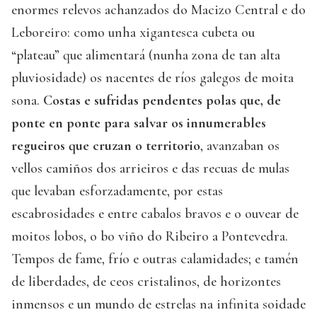
enormes relevos achanzados do Macizo Central e do
Leboreiro: como unha xigantesca cubeta ou
“plateau” que alimentará (nunha zona de tan alta
pluviosidade) os nacentes de ríos galegos de moita
sona.
Costas e sufridas pendentes polas que, de
ponte en ponte para salvar os innumerables
regueiros que cruzan o territorio
, avanzaban os
vellos camiños dos arrieiros e das recuas de mulas
que levaban esforzadamente, por estas
escabrosidades e entre cabalos bravos e o ouvear de
moitos lobos, o bo viño do Ribeiro a Pontevedra.
Tempos de fame, frío e outras calamidades; e tamén
de liberdades, de ceos cristalinos, de horizontes
inmensos e un mundo de estrelas na infinita soidade