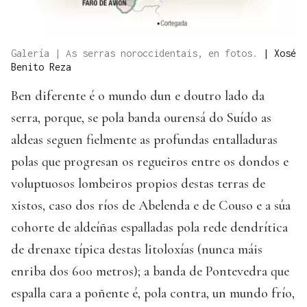
Galería | As serras noroccidentais, en fotos.
|
Xosé
Benito Reza
Ben diferente é o mundo dun e doutro lado da
serra, porque, se pola banda ourensá do Suído as
aldeas seguen fielmente as profundas entalladuras
polas que progresan os regueiros entre os dondos e
voluptuosos lombeiros propios destas terras de
xistos, caso dos ríos de Abelenda e de Couso e a súa
cohorte de aldeíñas espalladas pola rede dendrítica
de drenaxe típica destas litoloxías (nunca máis
enriba dos 600 metros); a banda de Pontevedra que
espalla cara a poñente é, pola contra, un mundo frío,