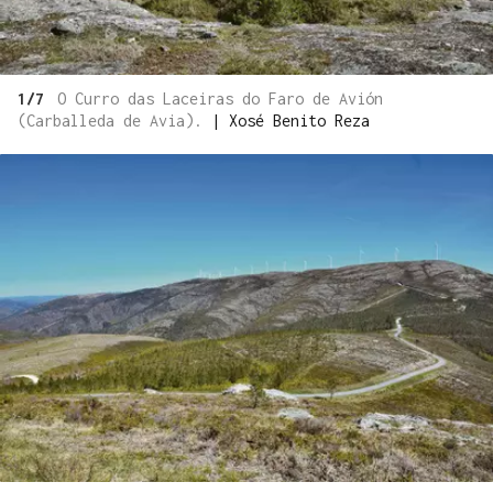
1/7
O Curro das Laceiras do Faro de Avión
(Carballeda de Avia).
|
Xosé Benito Reza