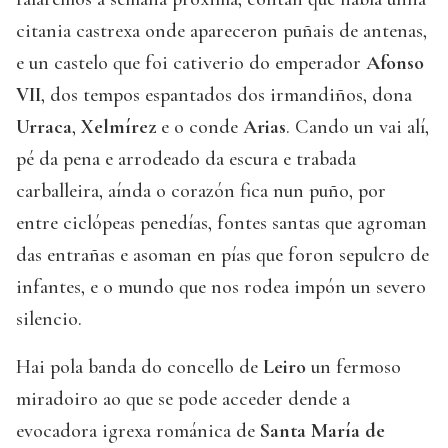
citania castrexa onde apareceron puñais de antenas,
e un castelo que foi cativerio do emperador
Afonso
VII
, dos tempos espantados dos irmandiños, dona
Urraca
,
Xelmírez
e o conde
Arias
. Cando un vai alí,
pé da pena e arrodeado da escura e trabada
carballeira, aínda o corazón fica nun puño, por
entre ciclópeas penedías, fontes santas que agroman
das entrañas e asoman en pías que foron sepulcro de
infantes, e o mundo que nos rodea impón un severo
silencio.
Hai pola banda do concello de
Leiro
un fermoso
miradoiro ao que se pode acceder dende a
evocadora igrexa románica de
Santa María de