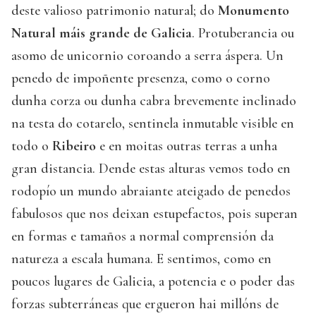
deste valioso patrimonio natural; do
Monumento
Natural máis grande de Galicia
. Protuberancia ou
asomo de unicornio coroando a serra áspera. Un
penedo de impoñente presenza, como o corno
dunha corza ou dunha cabra brevemente inclinado
na testa do cotarelo, sentinela inmutable visible en
todo o
Ribeiro
e en moitas outras terras a unha
gran distancia. Dende estas alturas vemos todo en
rodopío un mundo abraiante ateigado de penedos
fabulosos que nos deixan estupefactos, pois superan
en formas e tamaños a normal comprensión da
natureza a escala humana. E sentimos, como en
poucos lugares de Galicia, a potencia e o poder das
forzas subterráneas que ergueron hai millóns de