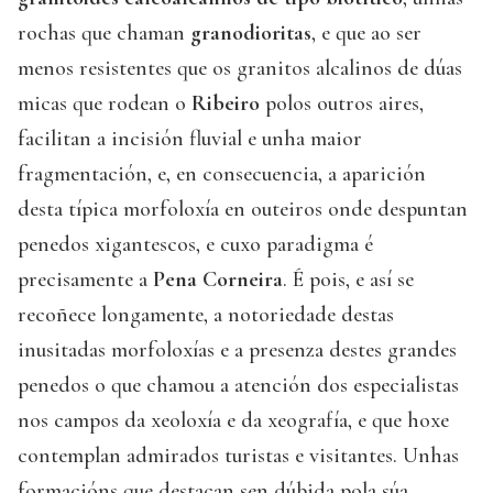
rochas que chaman
granodioritas
, e que ao ser
menos resistentes que os granitos alcalinos de dúas
micas que rodean o
Ribeiro
polos outros aires,
facilitan a incisión fluvial e unha maior
fragmentación, e, en consecuencia, a aparición
desta típica morfoloxía en outeiros onde despuntan
penedos xigantescos, e cuxo paradigma é
precisamente a
Pena Corneira
. É pois, e así se
recoñece longamente, a notoriedade destas
inusitadas morfoloxías e a presenza destes grandes
penedos o que chamou a atención dos especialistas
nos campos da xeoloxía e da xeografía, e que hoxe
contemplan admirados turistas e visitantes. Unhas
formacións que destacan sen dúbida pola súa