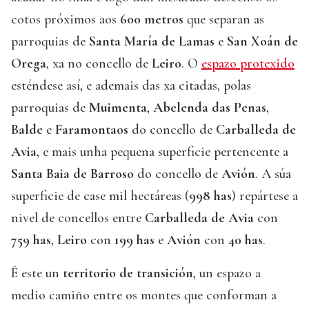
cotos próximos aos
600 metros
que separan as
parroquias de
Santa María de Lamas
e
San Xoán de
Orega
, xa no concello de
Leiro
. O
espazo protexido
esténdese así, e ademais das xa citadas, polas
parroquias de
Muimenta
,
Abelenda das Penas
,
Balde
e
Faramontaos
do concello de
Carballeda de
Avia
, e mais unha pequena superficie pertencente a
Santa Baia de Barroso
do concello de
Avión
. A súa
superficie de case mil hectáreas (
998 has
) repártese a
nivel de concellos entre
Carballeda de Avia
con
759 has
,
Leiro
con
199 has
e
Avión
con
40 has
.
É este un
territorio de transición
, un espazo a
medio camiño entre os montes que conforman a