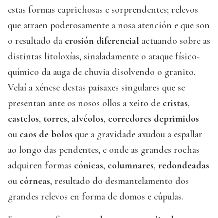
estas formas caprichosas e sorprendentes; relevos
que atraen poderosamente a nosa atención e que son
o resultado da
erosión diferencial
actuando sobre as
distintas litoloxías, sinaladamente o ataque físico-
químico da auga de chuvia disolvendo o granito.
Velaí a xénese destas paisaxes singulares que se
presentan ante os nosos ollos a xeito de
cristas
,
castelos
,
torres
,
alvéolos
,
corredores deprimidos
ou
caos de bolos
que a gravidade axudou a espallar
ao longo das pendentes, e onde as grandes rochas
adquiren formas
cónicas
,
columnares
,
redondeadas
ou
córneas
, resultado do desmantelamento dos
grandes relevos en forma de domos e cúpulas.