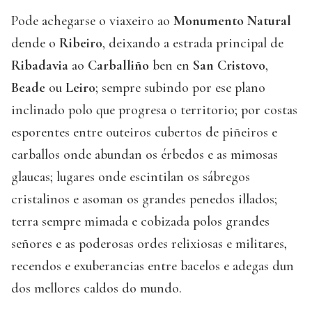
Pode achegarse o viaxeiro ao
Monumento Natural
dende o
Ribeiro
, deixando a estrada principal de
Ribadavia
ao
Carballiño
ben en
San Cristovo
,
Beade
ou
Leiro
; sempre subindo por ese plano
inclinado polo que progresa o territorio; por costas
esporentes entre outeiros cubertos de piñeiros e
carballos onde abundan os érbedos e as mimosas
glaucas; lugares onde escintilan os sábregos
cristalinos e asoman os grandes penedos illados;
terra sempre mimada e cobizada polos grandes
señores e as poderosas ordes relixiosas e militares,
recendos e exuberancias entre bacelos e adegas dun
dos mellores caldos do mundo.