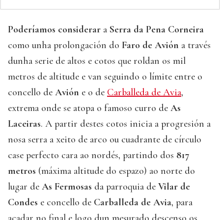
Poderíamos considerar
a
Serra da Pena Corneira
como unha prolongación do
Faro de Avión
a través
dunha serie de altos e cotos que roldan os mil
metros de altitude e van seguindo o límite entre o
concello de
Avión
e o de
Carballeda de Avia
,
extrema onde se atopa o famoso curro de
As
Laceiras
. A partir destes cotos inicia a progresión a
nosa serra a xeito de arco ou cuadrante de círculo
case perfecto cara ao nordés, partindo dos
817
metros
(máxima altitude do espazo) ao norte do
lugar de
As Fermosas
da parroquia de
Vilar de
Condes
e concello de
Carballeda de Avia
, para
acadar no final e logo dun mesurado descenso os