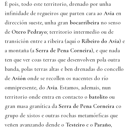
É pois, todo este territorio, drenado por unha
infinidade de regueiros que parten cara ao
Avia
en
dirección sueste, unha gran
bocarribeira
no senso
de
Otero Pedrayo
; territorio intermedio ou de
transición entre a ribeira (aquí o
Ribeiro do Avia
) e
a montaña (a
Serra de Pena Corneira
), e que nada
ten que ver coas terras que desenvolven pola outra
banda, polas terras altas e ben drenadas do concello
de
Avión
onde se recollen os nacentes do río
omnipresente, do
Avia
. Estamos, ademais, nun
territorio onde entra en contacto o
batolito
ou
gran masa granítica da
Serra de Pena Corneira
co
grupo de xistos e outras rochas metamórficas que
veñen avanzando dende o
Testeiro
e o
Paraño
,