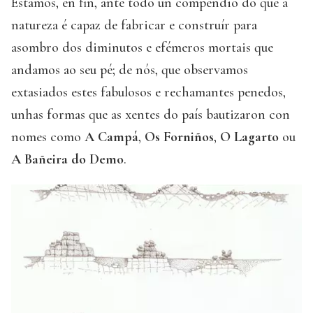
Estamos, en fin, ante todo un compendio do que a
natureza é capaz de fabricar e construír para
asombro dos diminutos e efémeros mortais que
andamos ao seu pé; de nós, que observamos
extasiados estes fabulosos e rechamantes penedos,
unhas formas que as xentes do país bautizaron con
nomes como
A Campá
,
Os Forniños
,
O Lagarto
ou
A Bañeira do Demo
.