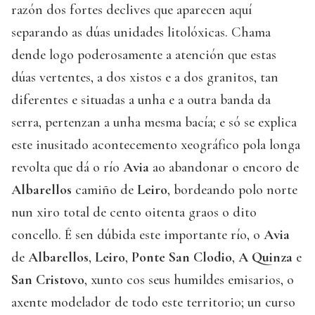
razón dos fortes declives que aparecen aquí
separando as dúas unidades litolóxicas. Chama
dende logo poderosamente a atención que estas
dúas vertentes, a dos xistos e a dos granitos, tan
diferentes e situadas a unha e a outra banda da
serra, pertenzan a unha mesma bacía; e só se explica
este inusitado acontecemento xeográfico pola longa
revolta que dá o río
Avia
ao abandonar o encoro de
Albarellos
camiño de
Leiro
, bordeando polo norte
nun xiro total de cento oitenta graos o dito
concello. É sen dúbida este importante río, o
Avia
de
Albarellos
,
Leiro
,
Ponte San Clodio
,
A Quinza
e
San Cristovo
, xunto cos seus humildes emisarios, o
axente modelador de todo este territorio; un curso