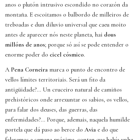
anos o plutón intrusivo escondido no corazón da
montaña. E escoitamos o balbordo de milleiros de
treboadas e dun diluvio universal que caeu moito
antes de aparecer nós neste planeta, hai
dous
millóns de anos
; porque só así se pode entender o
enorme poder do
cicel cósmico
.
A
Pena Corneira
marca o punto de encontro de
vellos límites territoriais. Será un fito da
antigüidade?... Un cruceiro natural de camiños
prehistóricos onde arrexuntar os sabios, os vellos,
para falar dos deuses, das guerras, das
enfermidades?... Porque, ademais, naquela humilde
portela que dá paso ao berce do
Avia
e do que
falaremos a semana próxima, contan que había unha