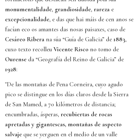
monumentalidade
,
grandiosidade
,
rareza
e
excepcionalidade
, e das que hai máis de cen anos se
facían eco os amantes das nosas paisaxes, caso de
Cesáreo Ribera
na súa “Guía de Galicia” de
1883
,
cuxo texto recolleu
Vicente Risco
no tomo de
Ourense
da “Geografía del Reino de Galicia” de
1928
:
"De las montañas de Pena Corneira, cuyo agudo
pico se distingue en los días claros desde la Sierra
de San Mamed, a 70 kilómetros de distancia;
encumbradas, ásperas,
recubiertas de rocas
apretadas y gigantescas, montañas de aspecto
salvaje
que se yerguen en el medio de un valle