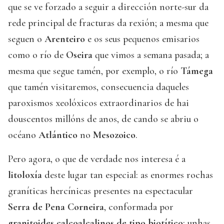
que se ve forzado a seguir a dirección norte-sur da
rede principal de fracturas da rexión; a mesma que
seguen o
Arenteiro
e os seus pequenos emisarios
como o río de
Oseira
que vimos a semana pasada; a
mesma que segue tamén, por exemplo, o río
Támega
que tamén visitaremos, consecuencia daqueles
paroxismos xeolóxicos extraordinarios de hai
douscentos millóns de anos, de cando se abriu o
océano
Atlántico
no
Mesozoico
.
Pero agora, o que de verdade nos interesa é a
litoloxía
deste lugar tan especial: as enormes rochas
graníticas hercínicas presentes na espectacular
Serra de Pena Corneira
, conformada por
granitoides calcoalcalinos de tipo biotítico
; unhas