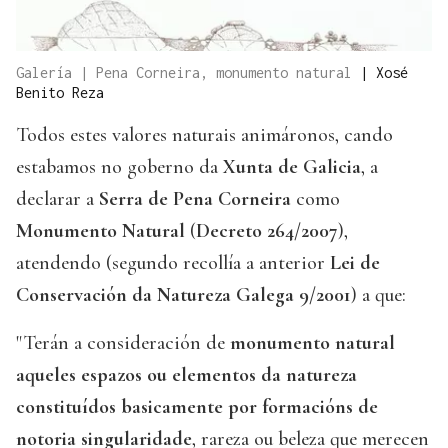
Galería | Pena Corneira, monumento natural
|
Xosé
Benito Reza
Todos estes valores naturais animáronos, cando
estabamos no goberno da
Xunta de Galicia
, a
declarar a
Serra de Pena Corneira
como
Monumento Natural
(
Decreto 264/2007
),
atendendo (segundo recollía a anterior
Lei de
Conservación da Natureza Galega 9/2001
) a que:
"Terán a consideración de
monumento natural
aqueles espazos ou elementos da natureza
constituídos basicamente por formacións de
notoria singularidade
, rareza ou beleza que merecen