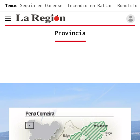
common.go-to-content
Temas
Sequía en Ourense
Incendio en Baltar
Bonoloto 
header.menu.open
Provincia