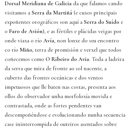
Dorsal Meridiana de Galicia
da que falamos cando
visitamos a
Serra da Martiñá
(e cuxos principais
expoñentes orográficos son aquí a
Serra do Suído
e
o
Faro de Avión
), e as fértiles e plácidas veigas por
onde viaxa o río
Avía
, non lonxe do seu encontro
co río
Miño
, terra de promisión e verxel que todos
coñecemos como
O Ribeiro do Avia
. Toda a ladeira
da serra que mira de fronte ao sol nacente, a
cuberto das frontes oceánicas e dos ventos
impetuosos que lle baten nas costas, presenta aos
ollos do observador unha morfoloxía movida e
contrastada, onde as fortes pendentes van
descompoñéndose e evolucionando nunha secuencia
case ininterrompida de outeiros asentados sobre