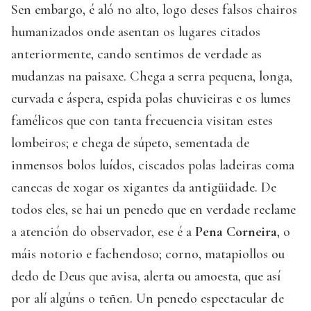
Sen embargo, é aló no alto, logo deses falsos chairos
humanizados onde asentan os lugares citados
anteriormente, cando sentimos de verdade as
mudanzas na paisaxe. Chega a serra pequena, longa,
curvada e áspera, espida polas chuvieiras e os lumes
famélicos que con tanta frecuencia visitan estes
lombeiros; e chega de súpeto, sementada de
inmensos bolos luídos, ciscados polas ladeiras coma
canecas de xogar os xigantes da antigüidade. De
todos eles, se hai un penedo que en verdade reclame
a atención do observador, ese é a
Pena Corneira
, o
máis notorio e fachendoso; corno, matapiollos ou
dedo de Deus que avisa, alerta ou amoesta, que así
por alí algúns o teñen. Un penedo espectacular de