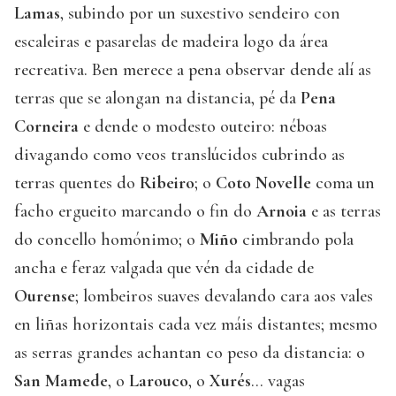
Lamas
, subindo por un suxestivo sendeiro con
escaleiras e pasarelas de madeira logo da área
recreativa. Ben merece a pena observar dende alí as
terras que se alongan na distancia, pé da
Pena
Corneira
e dende o modesto outeiro: néboas
divagando como veos translúcidos cubrindo as
terras quentes do
Ribeiro
; o
Coto Novelle
coma un
facho ergueito marcando o fin do
Arnoia
e as terras
do concello homónimo; o
Miño
cimbrando pola
ancha e feraz valgada que vén da cidade de
Ourense
; lombeiros suaves devalando cara aos vales
en liñas horizontais cada vez máis distantes; mesmo
as serras grandes achantan co peso da distancia: o
San Mamede
, o
Larouco
, o
Xurés
... vagas