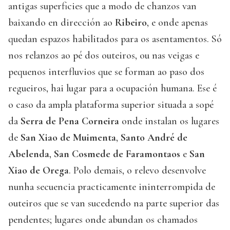
antigas superficies que a modo de chanzos van
baixando en dirección ao
Ribeiro
, e onde apenas
quedan espazos habilitados para os asentamentos. Só
nos relanzos ao pé dos outeiros, ou nas veigas e
pequenos interfluvios que se forman ao paso dos
regueiros, hai lugar para a ocupación humana. Ese é
o caso da ampla plataforma superior situada a sopé
da
Serra de Pena Corneira
onde instalan os lugares
de
San Xiao de Muimenta
,
Santo André de
Abelenda
,
San Cosmede de Faramontaos
e
San
Xiao de Orega
. Polo demais, o relevo desenvolve
nunha secuencia practicamente ininterrompida de
outeiros que se van sucedendo na parte superior das
pendentes; lugares onde abundan os chamados