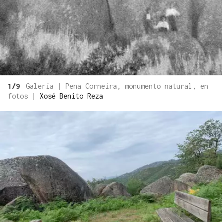
1/9
Galería | Pena Corneira, monumento natural, en
fotos
|
Xosé Benito Reza