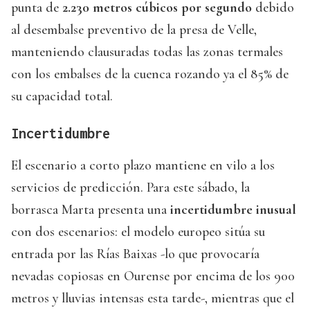
punta de
2.230 metros cúbicos por segundo
debido
al desembalse preventivo de la presa de Velle,
manteniendo clausuradas todas las zonas termales
con los embalses de la cuenca rozando ya el 85% de
su capacidad total.
Incertidumbre
El escenario a corto plazo mantiene en vilo a los
servicios de predicción. Para este sábado, la
borrasca Marta presenta una
incertidumbre inusual
con dos escenarios: el modelo europeo sitúa su
entrada por las Rías Baixas -lo que provocaría
nevadas copiosas en Ourense por encima de los 900
metros y lluvias intensas esta tarde-, mientras que el