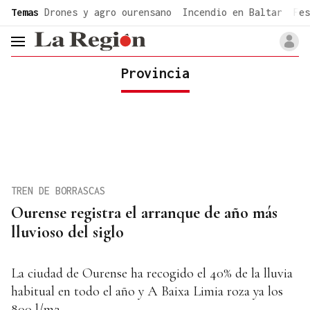
common.go-to-content
Temas
Drones y agro ourensano
Incendio en Baltar
Fes
header.menu.open
Provincia
TREN DE BORRASCAS
Ourense registra el arranque de año más
lluvioso del siglo
La ciudad de Ourense ha recogido el 40% de la lluvia
habitual en todo el año y A Baixa Limia roza ya los
800 l/m2