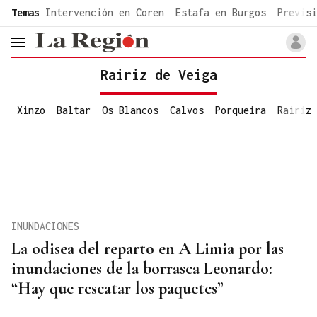
common.go-to-content
Temas
Intervención en Coren
Estafa en Burgos
Previsi
header.menu.open
Rairiz de Veiga
Xinzo
Baltar
Os Blancos
Calvos
Porqueira
Rairiz
INUNDACIONES
La odisea del reparto en A Limia por las
inundaciones de la borrasca Leonardo:
“Hay que rescatar los paquetes”