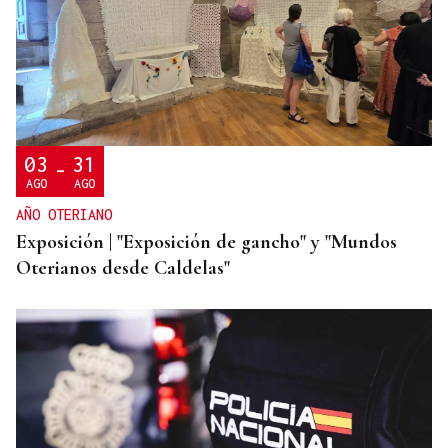
TRASLADADO EN HELICÓPTERO
Herido grave tras caer desde cuatro metros al
podar un árbol en Rairiz de Veiga
03
31
-
AGO
AGO
AÑO OTERIANO
Exposición | "Exposición de gancho" y "Mundos
Oterianos desde Caldelas"