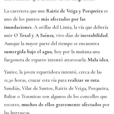
La carretera que une
Rairiz de Veiga y Porqueira
es
uno de los puntos
más afectados por las
inundaciones
. A orillas del Limia, la vía que debería
unir
O Toxal y A Saínza
, vive días de
inestabilidad
.
Aunque la mayor parte del tiempo se encuentra
sumergida bajo el agua
, hoy por la mañana una
furgoneta de reparto intentó atravesarla:
Mala idea
.
Yanire, la joven repartidora intentó, cerca de las
11,30 horas, cruzar esta vía para
realizar su ruta
.
Sandiás, Vilar de Santos, Rairiz de Veiga, Porqueira,
Baltar o Trasmiras son algunos de los concellos que
recorre,
muchos de ellos gravemente afectados
por
las borrascas.