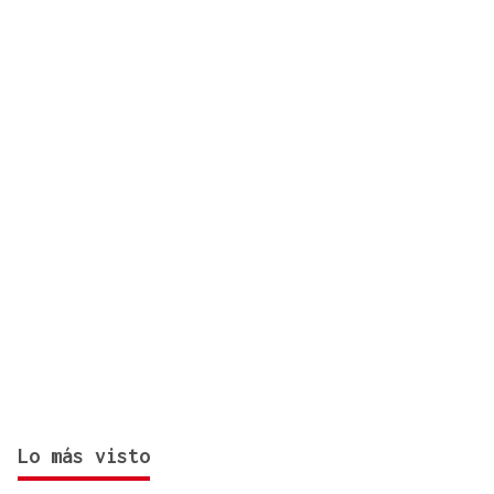
zona de monte en Coirós
Lo más visto