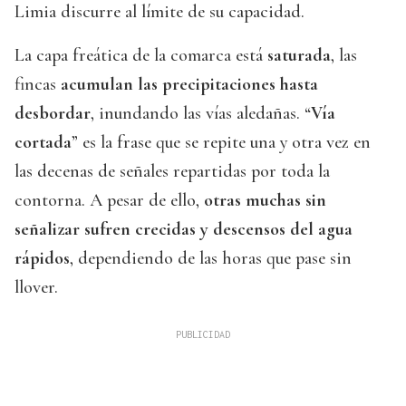
Limia discurre al límite de su capacidad.
La capa freática de la comarca está
saturada
, las
fincas
acumulan las precipitaciones hasta
desbordar
, inundando las vías aledañas. “
Vía
cortada
” es la frase que se repite una y otra vez en
las decenas de señales repartidas por toda la
contorna. A pesar de ello,
otras muchas sin
señalizar sufren crecidas y descensos del agua
rápidos
, dependiendo de las horas que pase sin
llover.