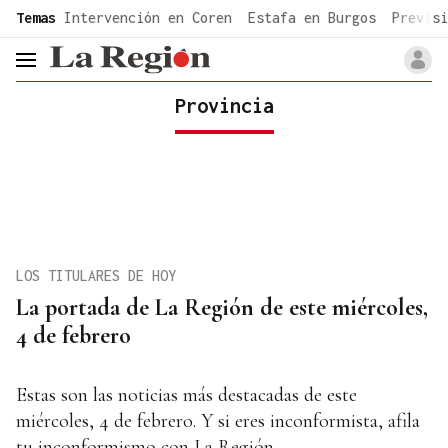
common.go-to-content
Temas
Intervención en Coren
Estafa en Burgos
Previsi
header.menu.open
Provincia
LOS TITULARES DE HOY
La portada de La Región de este miércoles,
4 de febrero
Estas son las noticias más destacadas de este
miércoles, 4 de febrero. Y si eres inconformista, afila
tu inconformismo con La Región.