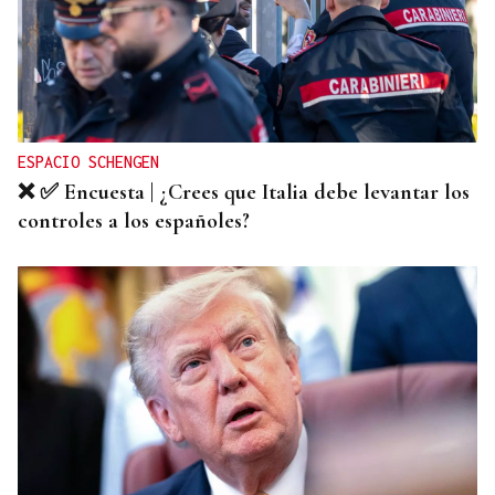
AUTO JUDICIAL
La Justicia frena un proyecto eólico en la provincia
de Ourense por riesgos medioambientales
ESPACIO SCHENGEN
❌ ✅ Encuesta | ¿Crees que Italia debe levantar los
controles a los españoles?