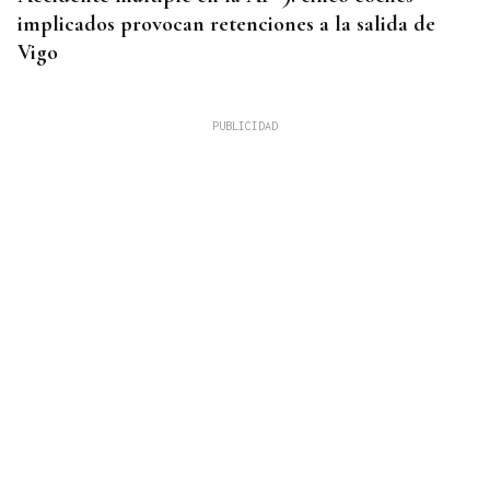
implicados provocan retenciones a la salida de
Vigo
MEJORES ZONAS
Buscador | ¿Dónde y a qué hora se verá el eclipse
del 12 de agosto? Consulta el horario y el mapa
por ciudades