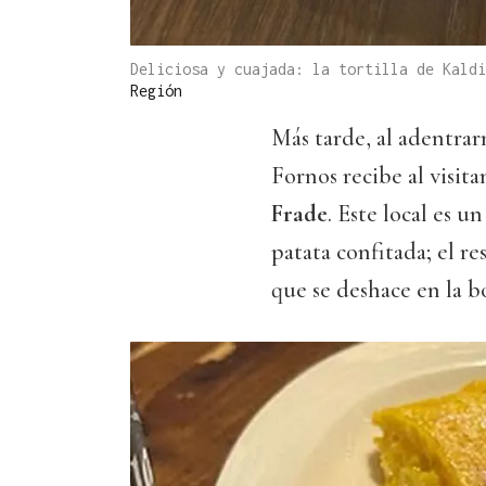
Deliciosa y cuajada: la tortilla de Kald
Región
Más tarde, al adentrarn
Fornos recibe al visita
Frade
. Este local es u
patata confitada; el re
que se deshace en la b