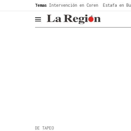
common.go-to-content
Temas
Intervención en Coren
Estafa en Bu
header.menu.open
DE TAPEO