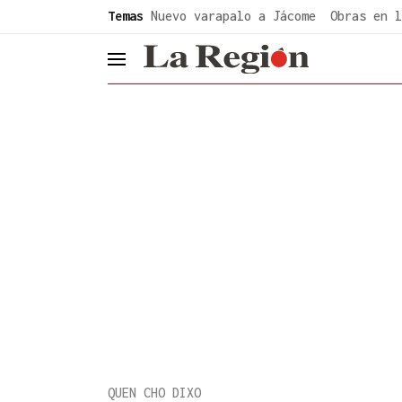
common.go-to-content
Temas
Nuevo varapalo a Jácome
Obras en l
header.menu.open
QUEN CHO DIXO