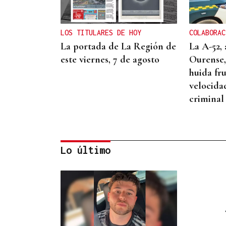
LOS TITULARES DE HOY
COLABORAC
La portada de La Región de
La A-52, 
este viernes, 7 de agosto
Ourense,
huida fr
velocida
criminal
Lo último
12 DE AGOSTO
El tiempo del día del
eclipse ya puede