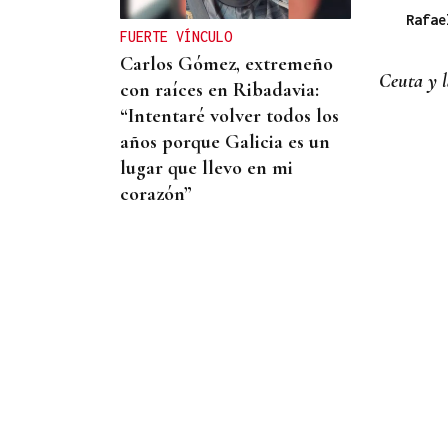
consultarse por municipios
Rafae
FUERTE VÍNCULO
Carlos Gómez, extremeño
Ceuta y l
con raíces en Ribadavia:
“Intentaré volver todos los
años porque Galicia es un
lugar que llevo en mi
corazón”
PILATES EN OURENSE
Pausa, equilibrio y
respiración se citan en las