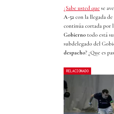
¿Sabe usted que
se ave
A-52
con la llegada de
continúa cortada por l
Gobierno
todo está su
subdelegado del Gobie
despacho
? ¿Que es pa
RELACIONADO