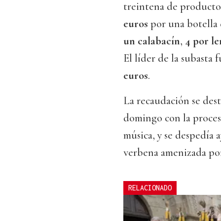
treintena de productos
euros
por una botella 
un calabacín
,
4 por l
El líder de la subasta f
euros
.
La recaudación se dest
domingo con la proces
música, y se despedía 
verbena amenizada po
RELACIONADO