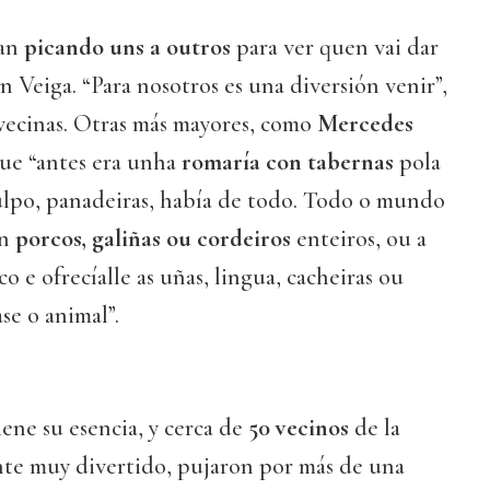
van
picando uns a outros
para ver quen vai dar
n Veiga. “Para nosotros es una diversión venir”,
vecinas. Otras más mayores, como
Mercedes
que “antes era unha
romaría con tabernas
pola
pulpo, panadeiras, había de todo. Todo o mundo
an
porcos, galiñas ou cordeiros
enteiros, ou a
 e ofrecíalle as uñas, lingua, cacheiras ou
ase o animal”.
iene su esencia, y cerca de
50 vecinos
de la
te muy divertido, pujaron por más de una