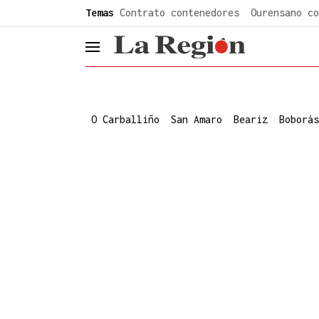
common.go-to-content
Temas
Contrato contenedores
Ourensano co
header.menu.open
O Carballiño
San Amaro
Beariz
Boborás