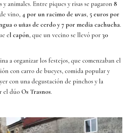
 y animales. Entre piques y risas se pagaron
8
de vino,
4 por un racimo de uvas
,
5 euros por
engua o uñas de cerdo y 7 por media cachucha
.
ue e
l capón
, que un vecino se llevó por
30
ina a organizar los festejos, que comenzaban el
ión con carro de bueyes, comida popular y
ayer con una degustación de pinchos y la
r el dúo
Os Trasnos
.