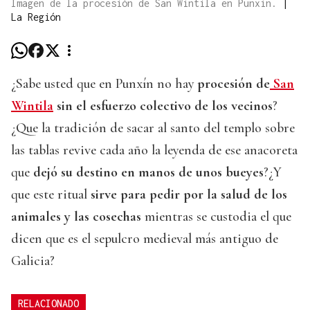
Imagen de la procesión de San Wintila en Punxín.
|
La Región
¿Sabe usted que en Punxín no hay
procesión de
San
Wintila
sin el esfuerzo colectivo de los vecinos
?
¿Que la tradición de sacar al santo del templo sobre
las tablas revive cada año la leyenda de ese anacoreta
que
dejó su destino en manos de unos bueyes
?¿Y
que este ritual
sirve para pedir por la salud de los
animales y las cosechas
mientras se custodia el que
dicen que es el sepulcro medieval más antiguo de
Galicia?
RELACIONADO