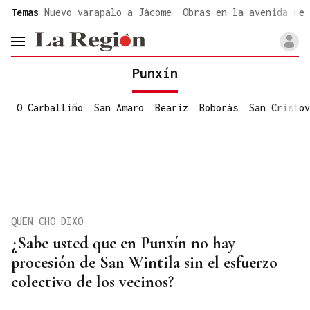
common.go-to-content
Temas
Nuevo varapalo a Jácome
Obras en la avenida de 
header.menu.open
Punxín
O Carballiño
San Amaro
Beariz
Boborás
San Cristov
QUEN CHO DIXO
¿Sabe usted que en Punxín no hay
procesión de San Wintila sin el esfuerzo
colectivo de los vecinos?