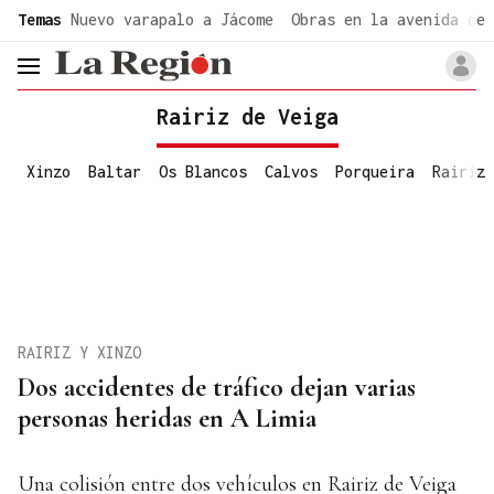
common.go-to-content
Temas
Nuevo varapalo a Jácome
Obras en la avenida de 
header.menu.open
Rairiz de Veiga
Xinzo
Baltar
Os Blancos
Calvos
Porqueira
Rairiz
RAIRIZ Y XINZO
Dos accidentes de tráfico dejan varias
personas heridas en A Limia
Una colisión entre dos vehículos en Rairiz de Veiga