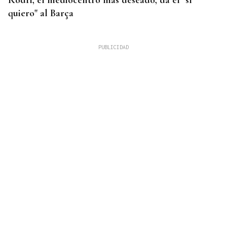
Rodri, el mediocentro más deseado, da el "sí
quiero" al Barça
FALTA DE MEDIOS
Vivas pide expulsar de inmediato a migrantes que
siguen en Ceuta y "blindar" la frontera con más
medios europeos