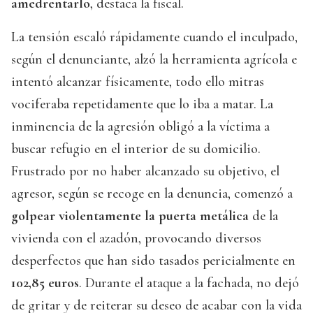
amedrentarlo
, destaca la fiscal.
La tensión escaló rápidamente cuando el inculpado,
según el denunciante, alzó la herramienta agrícola e
intentó alcanzar físicamente, todo ello mitras
vociferaba repetidamente que lo iba a matar. La
inminencia de la agresión obligó a la víctima a
buscar refugio en el interior de su domicilio.
Frustrado por no haber alcanzado su objetivo, el
agresor, según se recoge en la denuncia, comenzó a
golpear violentamente la puerta metálica
de la
vivienda con el azadón, provocando diversos
desperfectos que han sido tasados pericialmente en
102,85 euros
. Durante el ataque a la fachada, no dejó
de gritar y de reiterar su deseo de acabar con la vida