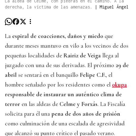
La aldea de Celme, con piedras en el camino. A la
derecha, la víctima de las amenazas.
|
Miguel Ángel
La
espiral de coacciones, daños y miedo
que
durante meses mantuvo en vilo a los vecinos de dos
pequeñas localidades de
Rairiz de Veiga
llega al
juzgado con una de sus derivadas. El próximo
29 de
abril
se sentará en el banquillo
Felipe C.F.
, el
hombre señalado por los residentes como el
okupa
responsable de instaurar un auténtico clima de
terror
en las aldeas de
Celme y Forxás
. La Fiscalía
solicita para él una
pena de dos años de prisión
como culminación de una escalada de agresividad
que alcanzó su punto crítico el pasado verano.