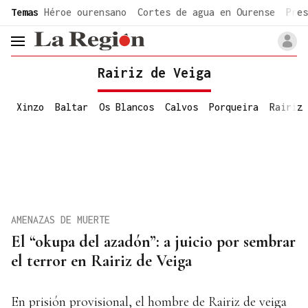
common.go-to-content
Temas
Héroe ourensano
Cortes de agua en Ourense
Pres
header.menu.open
Rairiz de Veiga
Xinzo
Baltar
Os Blancos
Calvos
Porqueira
Rairiz
AMENAZAS DE MUERTE
El “okupa del azadón”: a juicio por sembrar
el terror en Rairiz de Veiga
En prisión provisional, el hombre de Rairiz de veiga