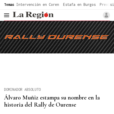
common.go-to-content
Temas
Intervención en Coren
Estafa en Burgos
Previsi
header.menu.open
DOMINADOR ABSOLUTO
Álvaro Muñiz estampa su nombre en la
historia del Rally de Ourense