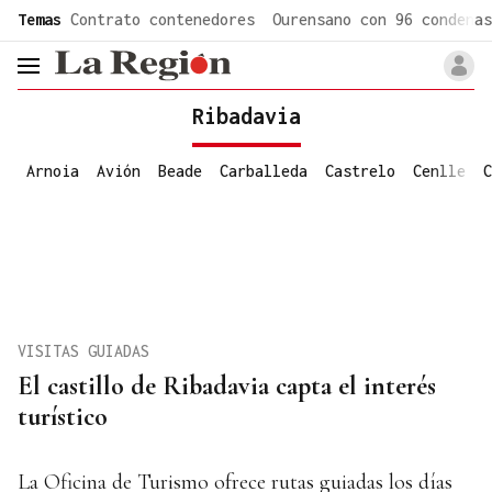
common.go-to-content
Temas
Contrato contenedores
Ourensano con 96 condenas
header.menu.open
Ribadavia
Arnoia
Avión
Beade
Carballeda
Castrelo
Cenlle
C
VISITAS GUIADAS
El castillo de Ribadavia capta el interés
turístico
La Oficina de Turismo ofrece rutas guiadas los días