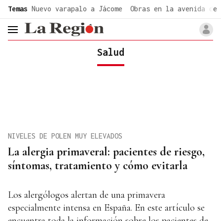
common.go-to-content
Temas
Nuevo varapalo a Jácome
Obras en la avenida de 
header.menu.open
Salud
NIVELES DE POLEN MUY ELEVADOS
La alergia primaveral: pacientes de riesgo,
síntomas, tratamiento y cómo evitarla
Los alergólogos alertan de una primavera
especialmente intensa en España. En este artículo se
encuentra toda la información sobre los pacientes de