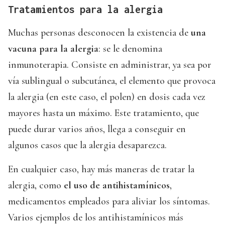
Tratamientos para la alergia
Muchas personas desconocen la existencia de
una
vacuna para la alergia
: se le denomina
inmunoterapia. Consiste en administrar, ya sea por
vía sublingual o subcutánea, el elemento que provoca
la alergia (en este caso, el polen) en dosis cada vez
mayores hasta un máximo. Este tratamiento, que
puede durar varios años, llega a conseguir en
algunos casos que la alergia desaparezca.
En cualquier caso, hay más maneras de tratar la
alergia, como
el uso de antihistamínicos
,
medicamentos empleados para aliviar los síntomas.
Varios ejemplos de los antihistamínicos más