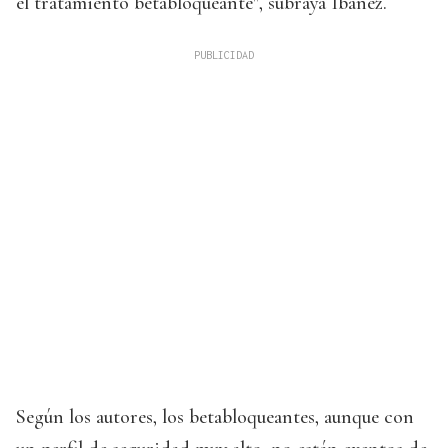
el tratamiento betabloqueante", subraya Ibáñez.
Según los autores, los betabloqueantes, aunque con