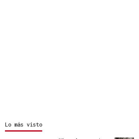
decisión del gobierno de restablecer los controles
con Italia
Lo más visto