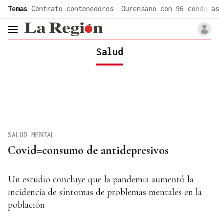
common.go-to-content
Temas
Contrato contenedores
Ourensano con 96 condenas
header.menu.open
Salud
SALUD MENTAL
Covid=consumo de antidepresivos
Un estudio concluye que la pandemia aumentó la
incidencia de síntomas de problemas mentales en la
población