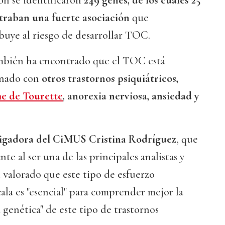
ón se identificaron
249 genes, de los cuáles 25
traban una fuerte asociación
que
uye al riesgo de desarrollar TOC.
mbién ha encontrado que el TOC está
onado con
otros trastornos psiquiátricos,
e de Tourette
, anorexia nerviosa, ansiedad y
tigadora del CiMUS Cristina Rodríguez
, que
e al ser una de las principales analistas y
a valorado que este tipo de esfuerzo
cala es "esencial" para comprender mejor la
 genética" de este tipo de trastornos