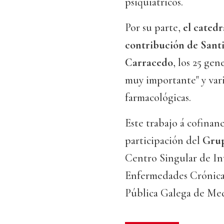
psiquiátricos.
Por su parte,
el catedr
contribución de Santi
Carracedo
, los 25 ge
muy importante" y vari
farmacológicas.
Este trabajo á cofinan
participación del
Grup
Centro Singular de In
Enfermedades Crónica
Pública Galega de Me