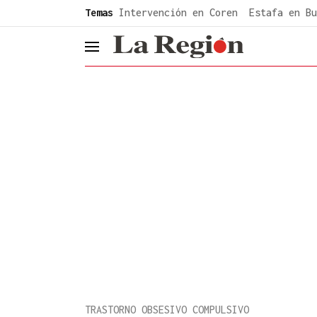
common.go-to-content
Temas
Intervención en Coren
Estafa en Bu
header.menu.open
TRASTORNO OBSESIVO COMPULSIVO