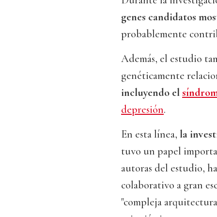
Durante la investigaci
genes candidatos mos
probablemente contrib
Además, el estudio ta
genéticamente relaci
incluyendo el
síndrom
depresión
.
En esta línea,
la inves
tuvo un papel important
autoras del estudio, h
colaborativo a gran es
"compleja arquitectura