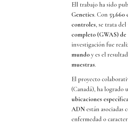
Ell trabajo ha sido pu
Genetics
. Con
53.660 
controles
, se trata del
completo (GWAS) de e
investigación fue real
mundo
y es el resulta
muestras
.
El proyecto colaborati
(Canadá), ha logrado u
ubicaciones específic
ADN
están asociadas 
enfermedad o caracterí