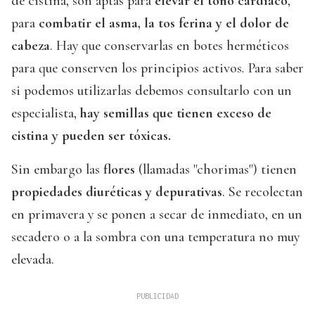
de cistina, son aptas para
elevar el tono cardíaco
,
para
combatir el asma, la tos ferina y el dolor de
cabeza
. Hay que conservarlas en botes herméticos
para que conserven los principios activos
.
Para saber
si podemos utilizarlas debemos consultarlo con un
especialista,
hay semillas que tienen exceso de
cistina y pueden ser tóxicas.
Sin embargo las
flores
(llamadas "chorimas") tienen
propiedades diuréticas y depurativas
. Se recolectan
en primavera y se ponen a secar de inmediato, en un
secadero o a la sombra con una temperatura no muy
elevada.