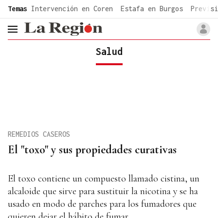
common.go-to-content
Temas
Intervención en Coren
Estafa en Burgos
Previsi
header.menu.open
Salud
REMEDIOS CASEROS
El "toxo" y sus propiedades curativas
El toxo contiene un compuesto llamado cistina, un
alcaloide que sirve para sustituir la nicotina y se ha
usado en modo de parches para los fumadores que
quieren dejar el hábito de fumar