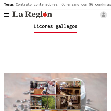
common.go-to-content
Temas
Contrato contenedores
Ourensano con 96 condenas
header.menu.open
Licores gallegos