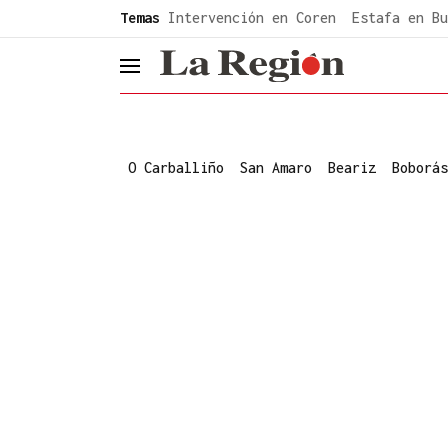
common.go-to-content
Temas
Intervención en Coren
Estafa en Bu
header.menu.open
O Carballiño
San Amaro
Beariz
Boborás