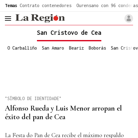
common.go-to-content
Temas
Contrato contenedores
Ourensano con 96 condenas
header.menu.open
San Cristovo de Cea
O Carballiño
San Amaro
Beariz
Boborás
San Cristov
"SÍMBOLO DE IDENTIDADE"
Alfonso Rueda y Luis Menor arropan el
éxito del pan de Cea
La Festa do Pan de Cea recibe el máximo respaldo