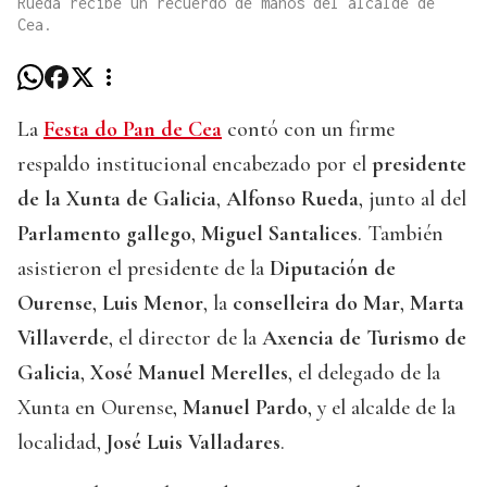
Rueda recibe un recuerdo de manos del alcalde de
Cea.
La
Festa do Pan de Cea
contó con un firme
respaldo institucional encabezado por el
presidente
de la Xunta de Galicia
,
Alfonso Rueda
, junto al del
Parlamento gallego
,
Miguel Santalices
. También
asistieron el presidente de la
Diputación de
Ourense
,
Luis Menor
, la
conselleira do Mar
,
Marta
Villaverde
, el director de la
Axencia de Turismo de
Galicia
,
Xosé Manuel Merelles
, el delegado de la
Xunta en Ourense,
Manuel Pardo
, y el alcalde de la
localidad,
José Luis Valladares
.