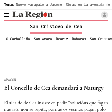
common.go-to-content
Temas
Nuevo varapalo a Jácome
Obras en la avenida de 
header.menu.open
San Cristovo de Cea
O Carballiño
San Amaro
Beariz
Boborás
San Cristov
APAGÓN
El Concello de Cea demandará a Naturgy
El alcalde de Cea insiste en pedir “solucións que fagan
que isto non se repita, porque os veciños pagan polo