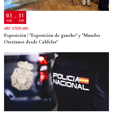
vuelve a ser finalista europeo por su modelo de
inclusión rural
03
31
-
AGO
AGO
AÑO OTERIANO
Exposición | "Exposición de gancho" y "Mundos
Oterianos desde Caldelas"