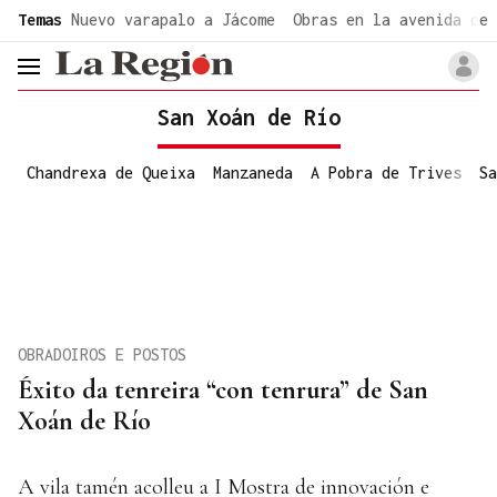
common.go-to-content
Temas
Nuevo varapalo a Jácome
Obras en la avenida de 
header.menu.open
San Xoán de Río
Chandrexa de Queixa
Manzaneda
A Pobra de Trives
Sa
OBRADOIROS E POSTOS
Éxito da tenreira “con tenrura” de San
Xoán de Río
A vila tamén acolleu a I Mostra de innovación e