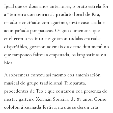
Igual que os dous anos anteriores, o prato estrela foi
a
“tenreira con tenrura”, produto local de Río
,
criado e cociñado con agarimo, neste caso asada e
acompañada por patacas. Os 300 comensais, que
encheron o recinto e esgotaron tódalas entradas
dispoñibles, gozaron ademais da carne dun menú no
que tampouco faltou a empanada, os langostinas e a
bica.
A sobremesa contou así mesmo coa amenización
musical do grupo tradicional Trioparata,
procedentes de Teo e que contaron coa presenza do
mestre gaiteiro Xermán Soneira, de 87 anos.
Como
colofón á xornada festiva
, na que se deron cita