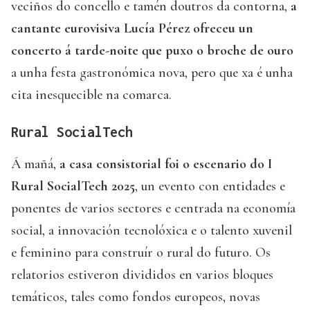
veciños do concello e tamén doutros da contorna,
a
cantante eurovisiva Lucía Pérez ofreceu un
concerto á tarde-noite que puxo o broche de ouro
a unha festa gastronómica nova, pero que xa é unha
cita inesquecible na comarca.
Rural SocialTech
Á mañá,
a casa consistorial foi o escenario do I
Rural SocialTech 2025
, un evento con entidades e
ponentes de varios sectores e centrada na economía
social, a innovación tecnolóxica e o talento xuvenil
e feminino para construír o rural do futuro. Os
relatorios estiveron divididos en varios bloques
temáticos, tales como fondos europeos, novas