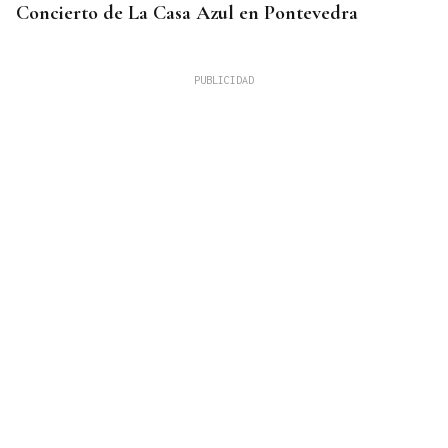
Concierto de La Casa Azul en Pontevedra
SUFRIÓ UNA CAÍDA
Desaparecido un hombre de avanzada edad en una
zona de monte en Coirós