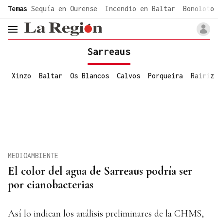
common.go-to-content
Temas
Sequía en Ourense
Incendio en Baltar
Bonoloto 
header.menu.open
Sarreaus
Xinzo
Baltar
Os Blancos
Calvos
Porqueira
Rairiz
MEDIOAMBIENTE
El color del agua de Sarreaus podría ser
por cianobacterias
Así lo indican los análisis preliminares de la CHMS,