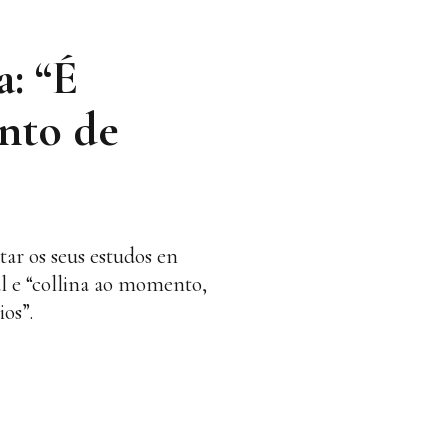
a: “É
nto de
ar os seus estudos en
l e “collina ao momento,
os”.