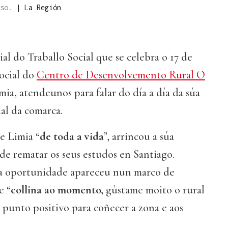
iso.
|
La Región
l do Traballo Social que se celebra o 17 de
social do
Centro de Desenvolvemento Rural O
mia, atendeunos para falar do día a día da súa
ial da comarca.
e Limia “
de toda a vida
”, arrincou a súa
e rematar os seus estudos en Santiago.
a oportunidade apareceu nun marco de
e “
collina ao momento,
gústame moito o rural
 punto positivo para coñecer a zona e aos