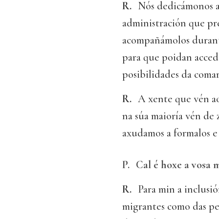
R.
Nós dedicámonos a 
administración que pre
acompañámolos durante
para que poidan acced
posibilidades da comar
R.
A xente que vén ao 
na súa maioría vén de 
axudamos a formalos e 
P.
Cal é hoxe a vosa 
R.
Para min a inclusió
migrantes como das per