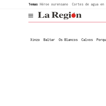
common.go-to-content
Temas
Héroe ourensano
Cortes de agua en 
header.menu.open
Xinzo
Baltar
Os Blancos
Calvos
Porqu