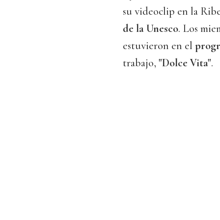
su videoclip en la Rib
de la Unesco
. Los mie
estuvieron en el
prog
trabajo,
"Dolce Vita"
.