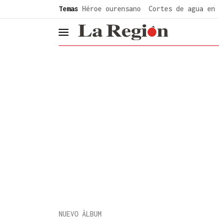
common.go-to-content
Temas
Héroe ourensano
Cortes de agua en 
header.menu.open
NUEVO ÁLBUM