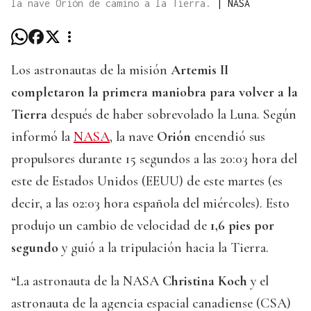
la nave Orión de camino a la Tierra.
|
NASA
Los astronautas de la misión
Artemis II
completaron la primera maniobra para volver a la
Tierra
después de haber sobrevolado la Luna. Según
informó la
NASA
, la nave
Orión
encendió sus
propulsores durante 15 segundos a las 20:03 hora del
este de Estados Unidos (EEUU) de este martes (es
decir, a las 02:03 hora española del miércoles). Esto
produjo un cambio de velocidad de
1,6 pies por
segundo
y guió a la tripulación hacia la Tierra.
“La astronauta de la NASA
Christina Koch
y el
astronauta de la agencia espacial canadiense (CSA)