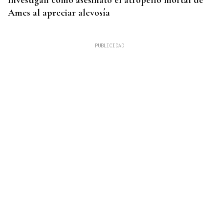
Investigan como asesinato el atropello mortal de
Ames al apreciar alevosía
09
AGO
FESTA DO PULPO
Cartel musical del Pulpo Fest 2026