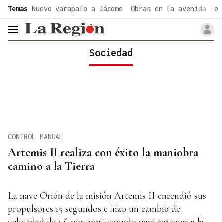
common.go-to-content
Temas
Nuevo varapalo a Jácome
Obras en la avenida de 
header.menu.open
Sociedad
CONTROL MANUAL
Artemis II realiza con éxito la maniobra
camino a la Tierra
La nave Orión de la misión Artemis II encendió sus
propulsores 15 segundos e hizo un cambio de
velocidad de 1,6 pies por segundo para regresar a la