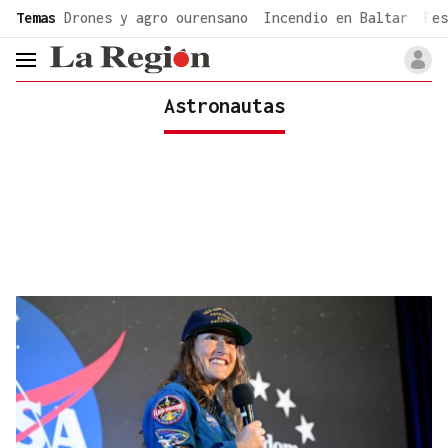
common.go-to-content
Temas
Drones y agro ourensano
Incendio en Baltar
Fes
header.menu.open
Astronautas