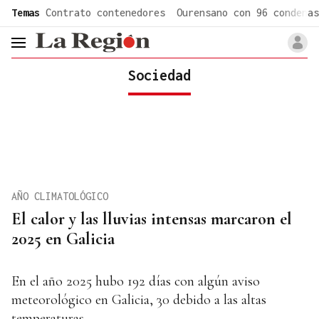
common.go-to-content
Temas
Contrato contenedores
Ourensano con 96 condenas
header.menu.open
Sociedad
AÑO CLIMATOLÓGICO
El calor y las lluvias intensas marcaron el
2025 en Galicia
En el año 2025 hubo 192 días con algún aviso
meteorológico en Galicia, 30 debido a las altas
temperaturas