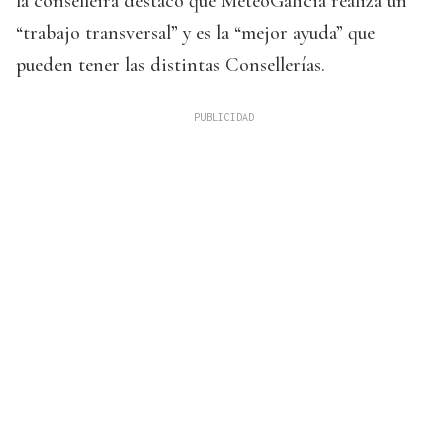
la conselleira destacó que MeteoGalicia realiza un
“trabajo transversal” y es la “mejor ayuda” que
pueden tener las distintas Consellerías.