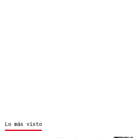
Xunqueira de Ambía se consume el doble de agua?
Lo más visto