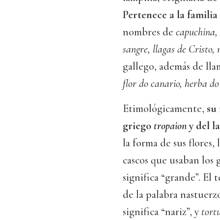
Pertenece a la familia
nombres de
capuchina, 
sangre, llagas de Cristo
gallego, además de ll
flor do canario, herba d
Etimológicamente,
su 
griego
tropaion
y del l
la forma de sus flores,
cascos que usaban los 
significa “grande”. El
de la palabra nastuerzo
significa “nariz”, y
tort