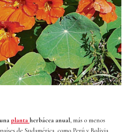
 una
planta
herbácea anual
, más o menos
 países de Sudamérica, como Perú y Bolivia.