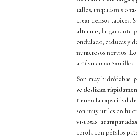
tallos, trepadores o ra
crear densos tapices.
Su
alternas,
largamente pe
ondulado, caducas y de
numerosos nervios. Los
actúan como zarcillos.
Son muy hidrófobas, p
se deslizan rápidame
tienen la capacidad de 
son muy útiles en huer
vistosas, acampanada
corola con pétalos pat