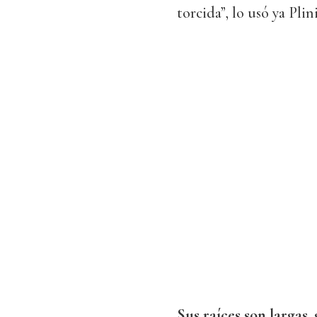
torcida”, lo usó ya Pli
Sus raíces son largas,