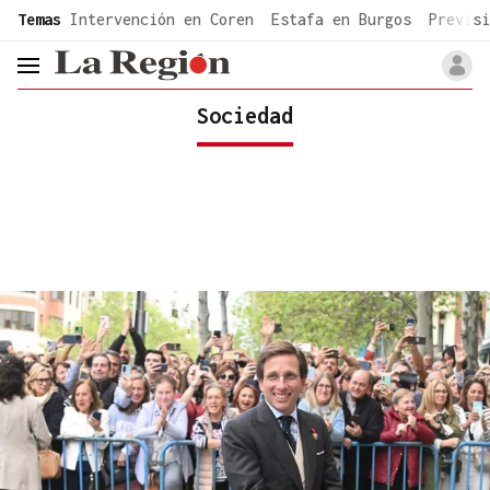
common.go-to-content
Temas
Intervención en Coren
Estafa en Burgos
Previsi
header.menu.open
Sociedad