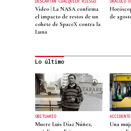
DESCARTAN CUALQUIER RIESGO
ORÁCULO D
Vídeo | La NASA confirma
Horóscop
el impacto de restos de un
de agost
cohete de SpaceX contra la
Luna
Lo último
MEDICINA FÍSICA Y
REHABILITACIÓN
Lucía Ros Dopico, médico
especialista: “Mi sueño es
cambiar el paradigma de la
OBITUARIO
ACCIDENTE
discapacidad infantil”
Muere Luis Díaz Núñez,
Una muje