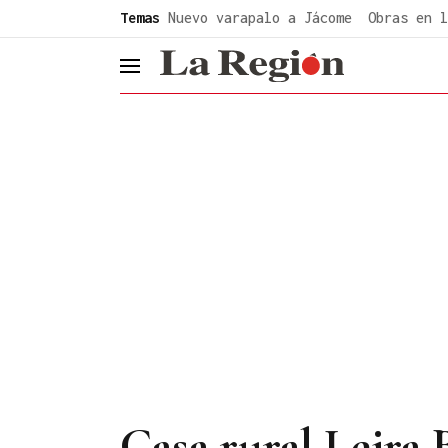
common.go-to-content
Temas
Nuevo varapalo a Jácome
Obras en l
header.menu.open
Casa rural Leira 