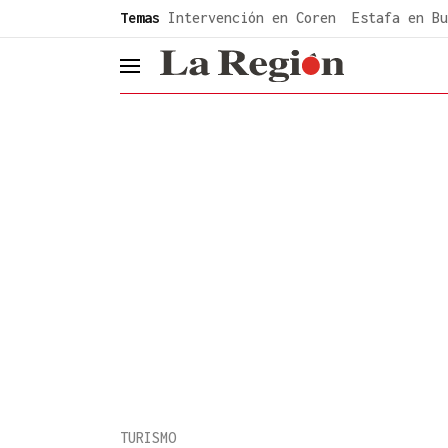
common.go-to-content
Temas
Intervención en Coren
Estafa en Bu
header.menu.open
TURISMO